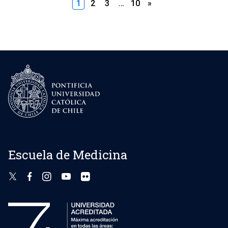
Paginación
1
2
3
…
10
»
de
entradas
Escuela de Medicina