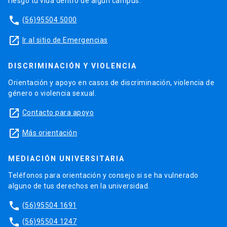
riesgo tu vida dentro de algún campus.
phone
(56)95504 5000
launch
Ir al sitio de Emergencias
DISCRIMINACIÓN Y VIOLENCIA
Orientación y apoyo en casos de discriminación, violencia de
género o violencia sexual.
launch
Contacto para apoyo
launch
Más orientación
MEDIACIÓN UNIVERSITARIA
Teléfonos para orientación y consejo si se ha vulnerado
alguno de tus derechos en la universidad.
phone
(56)95504 1691
phone
(56)95504 1247