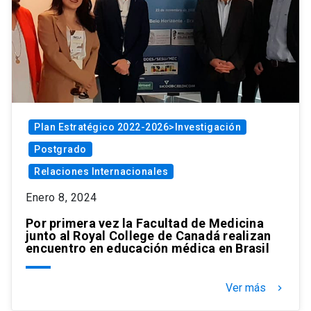
Plan Estratégico 2022-2026>Investigación
Postgrado
Relaciones Internacionales
Enero 8, 2024
Por primera vez la Facultad de Medicina
junto al Royal College de Canadá realizan
encuentro en educación médica en Brasil
Ver más
keyboard_arrow_right