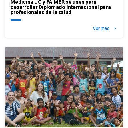
Medicina UC y FAIMER se unen para
desarrollar Diplomado Internacional para
profesionales de la salud
Ver más
keyboard_arrow_right