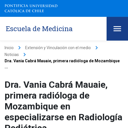
Escuela de Medicina
keyboard_arrow_right
keyboard_arrow_right
Inicio
Extensión y Vinculación con el medio
keyboard_arrow_right
Noticias
Dra. Vania Cabrá Mauaie, primera radióloga de Mozambique
...
Dra. Vania Cabrá Mauaie,
primera radióloga de
Mozambique en
especializarse en Radiología