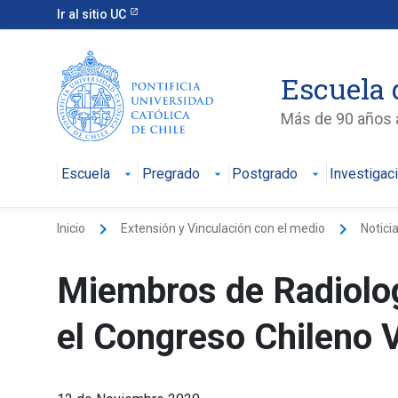
Ir al sitio UC
Escuela 
Más de 90 años a
Escuela
Pregrado
Postgrado
Investigac
keyboard_arrow_right
keyboard_arrow_right
Inicio
Extensión y Vinculación con el medio
Notici
Miembros de Radiolo
el Congreso Chileno V