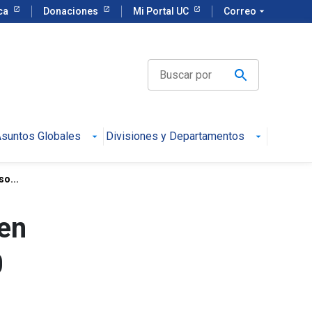
eca
Donaciones
Mi Portal UC
Correo
arrow_drop_down
suntos Globales
Divisiones y Departamentos
o...
en
0