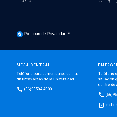
Políticas de Privacidad
verified_user
MESA CENTRAL
EMERGE
Teléfono para comunicarse con las
Teléfono e
distintas áreas de la Universidad.
situación 
dentro de
phone
(56)95504 4000
phone
(56)9
launch
Ir al 