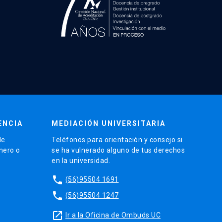
ENCIA
MEDIACIÓN UNIVERSITARIA
de
Teléfonos para orientación y consejo si
énero o
se ha vulnerado alguno de tus derechos
en la universidad.
phone
(56)95504 1691
phone
(56)95504 1247
launch
Ir a la Oficina de Ombuds UC