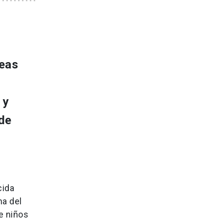
reas
 y
 de
cida
na del
e niños