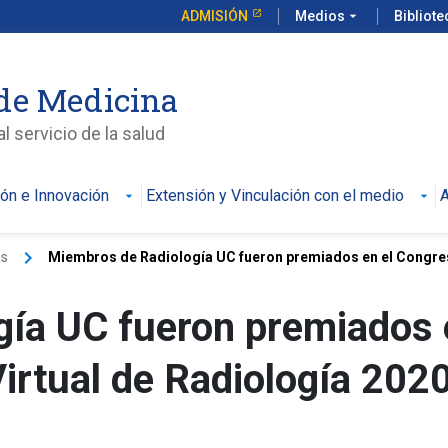
ADMISIÓN
Medios
arrow_drop_down
Bibliot
de Medicina
l servicio de la salud
ión e Innovación
Extensión y Vinculación con el medio
A
keyboard_arrow_right
as
Miembros de Radiología UC fueron premiados en el Congres
gía UC fueron premiados 
irtual de Radiología 202