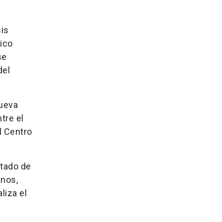
sis
ico
se
del
nueva
tre el
l Centro
stado de
anos,
liza el