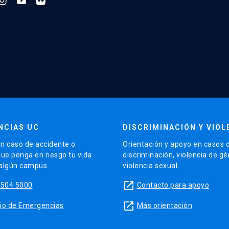
NCIAS UC
DISCRIMINACIÓN Y VIOL
n caso de accidente o
Orientación y apoyo en casos 
que ponga en riesgo tu vida
discriminación, violencia de g
 algún campus.
violencia sexual.
launch
5504 5000
Contacto para apoyo
launch
sitio de Emergencias
Más orientación