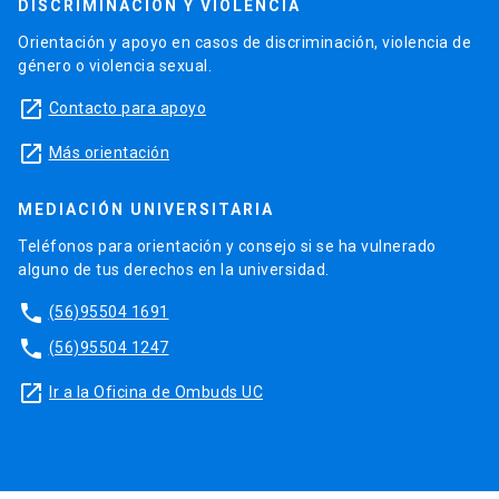
DISCRIMINACIÓN Y VIOLENCIA
Orientación y apoyo en casos de discriminación, violencia de
género o violencia sexual.
launch
Contacto para apoyo
launch
Más orientación
MEDIACIÓN UNIVERSITARIA
Teléfonos para orientación y consejo si se ha vulnerado
alguno de tus derechos en la universidad.
phone
(56)95504 1691
phone
(56)95504 1247
launch
Ir a la Oficina de Ombuds UC