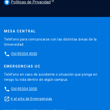
Políticas de Privacidad
verified_user
MESA CENTRAL
Teléfono para comunicarse con las distintas áreas de la
Universidad.
phone
(56)95504 4000
EMERGENCIAS UC
Teléfono en caso de accidente o situación que ponga en
riesgo tu vida dentro de algún campus.
phone
(56)95504 5000
launch
Ir al sitio de Emergencias