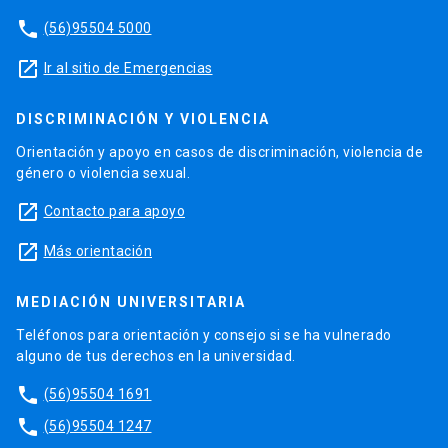
phone
(56)95504 5000
launch
Ir al sitio de Emergencias
DISCRIMINACIÓN Y VIOLENCIA
Orientación y apoyo en casos de discriminación, violencia de
género o violencia sexual.
launch
Contacto para apoyo
launch
Más orientación
MEDIACIÓN UNIVERSITARIA
Teléfonos para orientación y consejo si se ha vulnerado
alguno de tus derechos en la universidad.
phone
(56)95504 1691
phone
(56)95504 1247