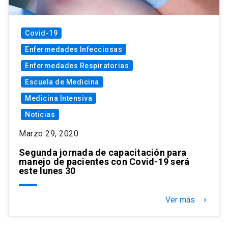
Covid-19
Enfermedades Infecciosas
Enfermedades Respiratorias
Escuela de Medicina
Medicina Intensiva
Noticias
Marzo 29, 2020
Segunda jornada de capacitación para
manejo de pacientes con Covid-19 será
este lunes 30
Ver más
keyboard_arrow_right