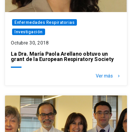
Enfermedades Respiratorias
Investigación
Octubre 30, 2018
La Dra. María Paola Arellano obtuvo un
grant de la European Respiratory Society
Ver más
keyboard_arrow_right