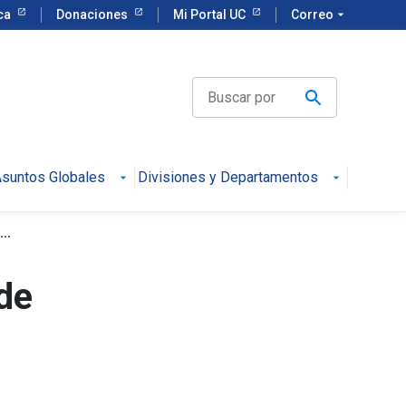
eca
Donaciones
Mi Portal UC
Correo
arrow_drop_down
suntos Globales
Divisiones y Departamentos
..
de