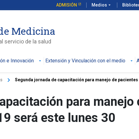
ADMISIÓN
Medios
arrow_drop_down
Bibliot
de Medicina
l servicio de la salud
ión e Innovación
Extensión y Vinculación con el medio
A
keyboard_arrow_right
as
Segunda jornada de capacitación para manejo de pacientes .
apacitación para manejo 
19 será este lunes 30