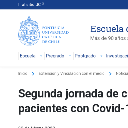
Ir al sitio UC
Escuela 
Más de 90 años a
Escuela
Pregrado
Postgrado
Investigac
keyboard_arrow_right
keyboard_arrow_right
Inicio
Extensión y Vinculación con el medio
Notici
Segunda jornada de c
pacientes con Covid-