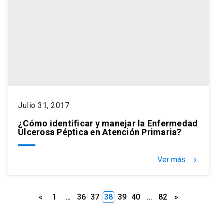
Julio 31, 2017
¿Cómo identificar y manejar la Enfermedad
Ulcerosa Péptica en Atención Primaria?
Ver más
keyboard_arrow_right
Paginación
«
1
…
36
37
38
39
40
…
82
»
de