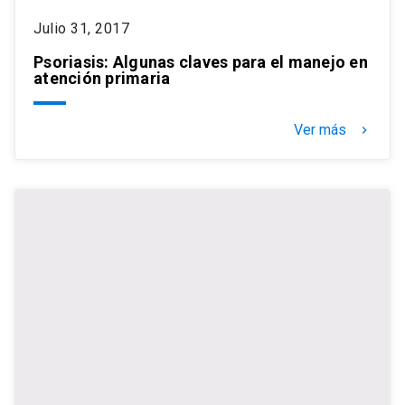
Julio 31, 2017
Psoriasis: Algunas claves para el manejo en
atención primaria
Ver más
keyboard_arrow_right