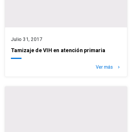
Julio 31, 2017
Tamizaje de VIH en atención primaria
Ver más
keyboard_arrow_right