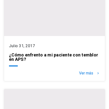
Julio 31, 2017
¿Cómo enfrento a mi paciente con temblor
en APS?
Ver más
keyboard_arrow_right