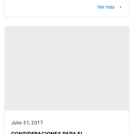
Ver más
keyboard_arrow_right
Julio 31, 2017
CONSIDERACIONES PARA EL