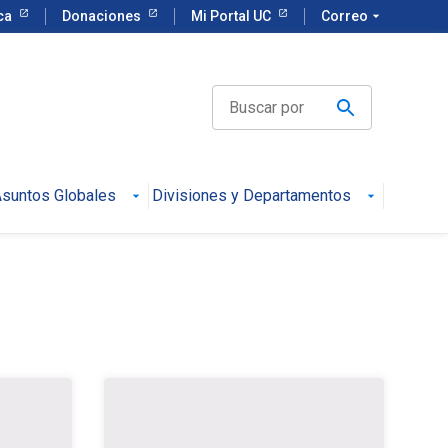
eca
Donaciones
Mi Portal UC
Correo
arrow_drop_down
suntos Globales
Divisiones y Departamentos