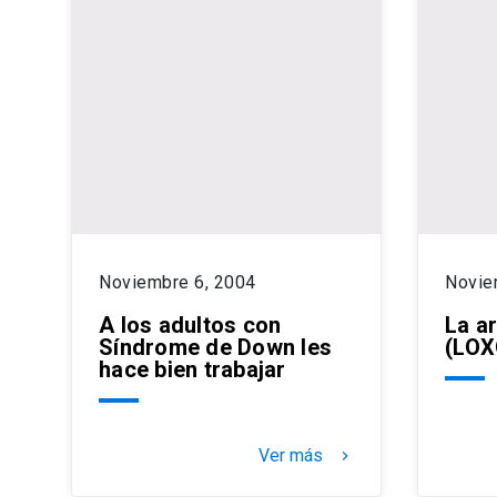
Noviembre 6, 2004
Novie
A los adultos con
La a
Síndrome de Down les
(LOX
hace bien trabajar
Ver más
keyboard_arrow_right