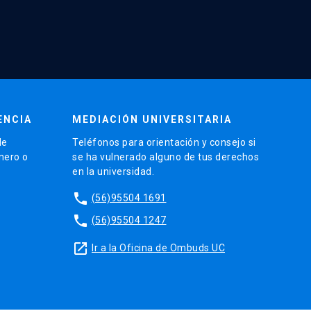
ENCIA
MEDIACIÓN UNIVERSITARIA
de
Teléfonos para orientación y consejo si
énero o
se ha vulnerado alguno de tus derechos
en la universidad.
phone
(56)95504 1691
phone
(56)95504 1247
launch
Ir a la Oficina de Ombuds UC