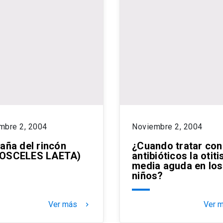
mbre 2, 2004
Noviembre 2, 2004
raña del rincón
¿Cuando tratar con
OSCELES LAETA)
antibióticos la otiti
media aguda en los
niños?
Ver más
Ver 
keyboard_arrow_right