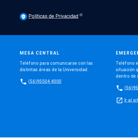
Políticas de Privacidad
verified_user
MESA CENTRAL
EMERGE
Teléfono para comunicarse con las
Teléfono e
distintas áreas de la Universidad.
situación 
dentro de
phone
(56)95504 4000
phone
(56)9
launch
Ir al 