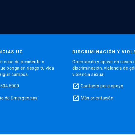
NCIAS UC
DISCRIMINACIÓN Y VIOL
n caso de accidente o
Orientación y apoyo en casos 
que ponga en riesgo tu vida
discriminación, violencia de g
 algún campus.
violencia sexual.
launch
5504 5000
Contacto para apoyo
launch
sitio de Emergencias
Más orientación