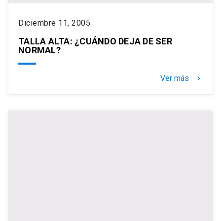
Diciembre 11, 2005
TALLA ALTA: ¿CUÁNDO DEJA DE SER
NORMAL?
Ver más
keyboard_arrow_right