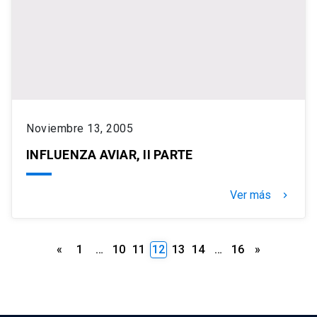
Noviembre 13, 2005
INFLUENZA AVIAR, II PARTE
Ver más
keyboard_arrow_right
Paginación
«
1
…
10
11
12
13
14
…
16
»
de
entradas