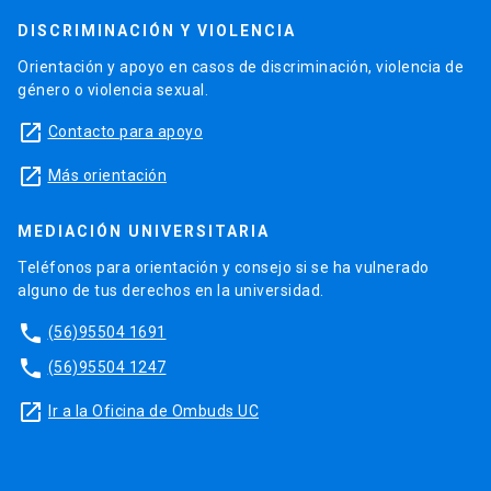
DISCRIMINACIÓN Y VIOLENCIA
Orientación y apoyo en casos de discriminación, violencia de
género o violencia sexual.
launch
Contacto para apoyo
launch
Más orientación
MEDIACIÓN UNIVERSITARIA
Teléfonos para orientación y consejo si se ha vulnerado
alguno de tus derechos en la universidad.
phone
(56)95504 1691
phone
(56)95504 1247
launch
Ir a la Oficina de Ombuds UC