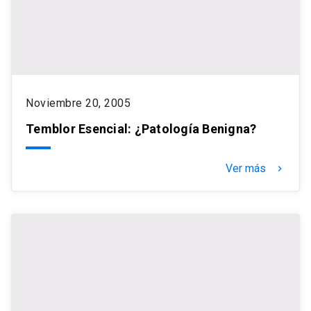
Noviembre 20, 2005
Temblor Esencial: ¿Patología Benigna?
Ver más
keyboard_arrow_right