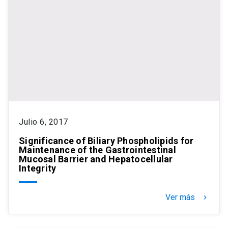
Julio 6, 2017
Significance of Biliary Phospholipids for
Maintenance of the Gastrointestinal
Mucosal Barrier and Hepatocellular
Integrity
Ver más
keyboard_arrow_right