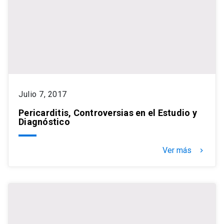
Julio 7, 2017
Pericarditis, Controversias en el Estudio y
Diagnóstico
Ver más
keyboard_arrow_right