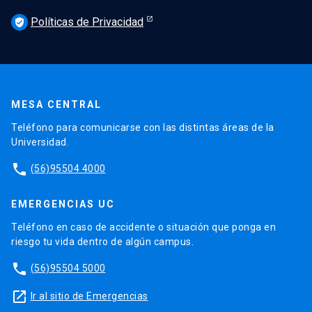
Políticas de Privacidad
verified_user
MESA CENTRAL
Teléfono para comunicarse con las distintas áreas de la
Universidad.
phone
(56)95504 4000
EMERGENCIAS UC
Teléfono en caso de accidente o situación que ponga en
riesgo tu vida dentro de algún campus.
phone
(56)95504 5000
launch
Ir al sitio de Emergencias