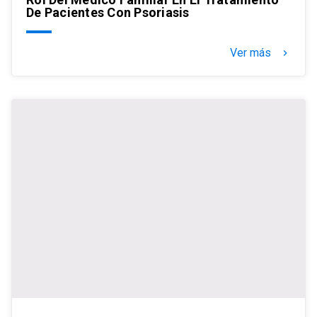
De Pacientes Con Psoriasis
Ver más
keyboard_arrow_right