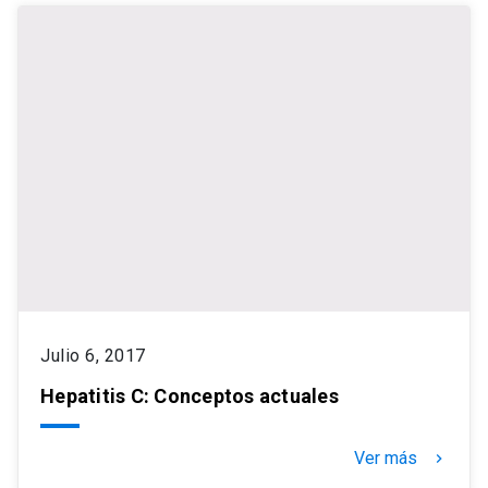
Julio 6, 2017
Hepatitis C: Conceptos actuales
Ver más
keyboard_arrow_right