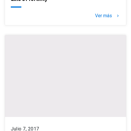
Ver más
keyboard_arrow_right
Julio 7, 2017