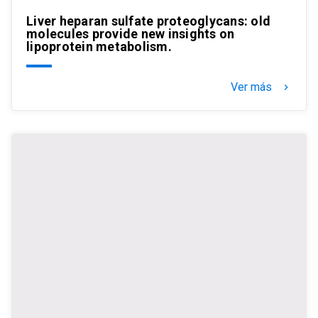
Liver heparan sulfate proteoglycans: old
molecules provide new insights on
lipoprotein metabolism.
Ver más
keyboard_arrow_right