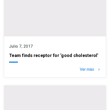
Julio 7, 2017
Team finds receptor for ‘good cholesterol’
Ver más
keyboard_arrow_right