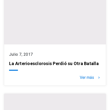
Julio 7, 2017
La Arterioesclorosis Perdió su Otra Batalla
Ver más
keyboard_arrow_right