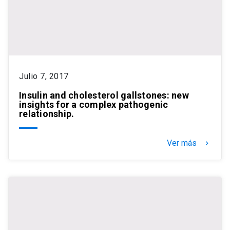
Julio 7, 2017
Insulin and cholesterol gallstones: new
insights for a complex pathogenic
relationship.
Ver más
keyboard_arrow_right