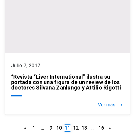
Julio 7, 2017
“Revista “Liver International” ilustra su
portada con una figura de un review de los
doctores Silvana Zanlungo y Attilio Rigotti
Ver más
keyboard_arrow_right
Paginación
«
1
…
9
10
11
12
13
…
16
»