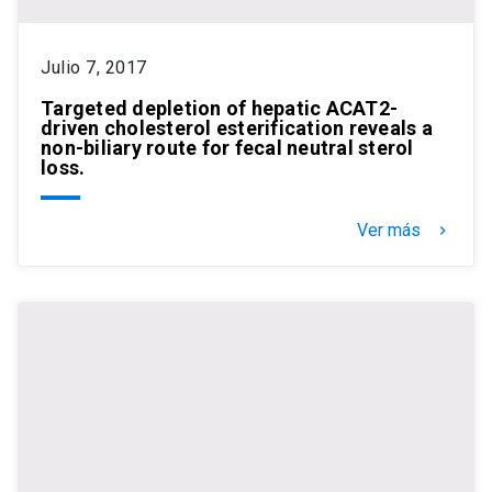
Julio 7, 2017
Targeted depletion of hepatic ACAT2-
driven cholesterol esterification reveals a
non-biliary route for fecal neutral sterol
loss.
Ver más
keyboard_arrow_right