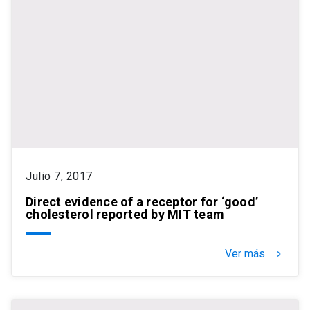
Julio 7, 2017
Direct evidence of a receptor for ‘good’
cholesterol reported by MIT team
Ver más
keyboard_arrow_right