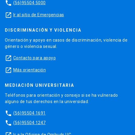
phone
(56)95504 5000
launch
Ir al sitio de Emergencias
DISCRIMINACIÓN Y VIOLENCIA
Orientación y apoyo en casos de discriminación, violencia de
género o violencia sexual.
launch
Contacto para apoyo
launch
Más orientación
MEDIACIÓN UNIVERSITARIA
Teléfonos para orientación y consejo si se ha vulnerado
alguno de tus derechos en la universidad.
phone
(56)95504 1691
phone
(56)95504 1247
Ir a la Oficina de Ombuds UC