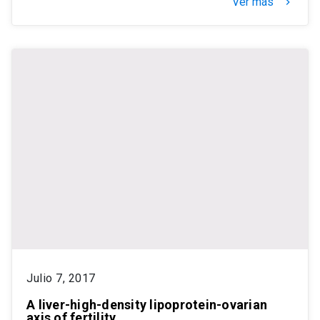
Ver más
keyboard_arrow_right
Julio 7, 2017
A liver-high-density lipoprotein-ovarian
axis of fertility