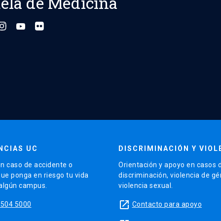
ela de Medicina
NCIAS UC
DISCRIMINACIÓN Y VIOL
n caso de accidente o
Orientación y apoyo en casos 
que ponga en riesgo tu vida
discriminación, violencia de g
 algún campus.
violencia sexual.
launch
5504 5000
Contacto para apoyo