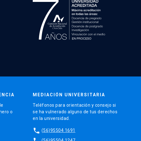
ENCIA
MEDIACIÓN UNIVERSITARIA
de
Teléfonos para orientación y consejo si
énero o
se ha vulnerado alguno de tus derechos
en la universidad.
phone
(56)95504 1691
phone
(56)95504 1247