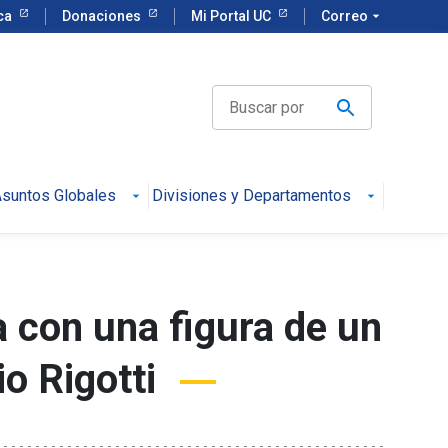
eca
Donaciones
Mi Portal UC
Correo
arrow_drop_down
suntos Globales
Divisiones y Departamentos
da con una figura de un
o Rigotti