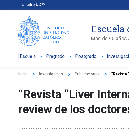
Ir al sitio UC
Escuela 
Más de 90 años a
Escuela
Pregrado
Postgrado
Investigac
keyboard_arrow_right
keyboard_arrow_right
keyboard_arrow_right
Inicio
Investigación
Publicaciones
“Revista 
“Revista “Liver Intern
review de los doctores