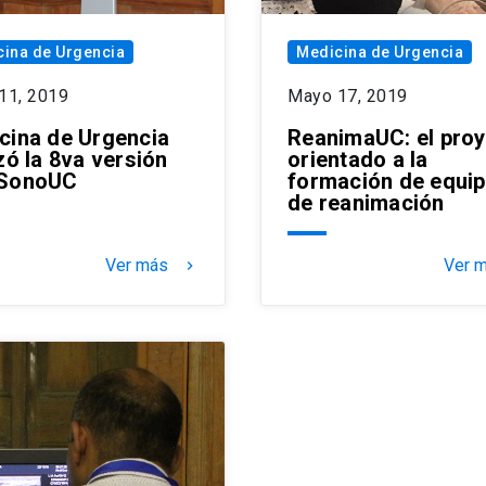
ina de Urgencia
Medicina de Urgencia
 11, 2019
Mayo 17, 2019
cina de Urgencia
ReanimaUC: el pro
zó la 8va versión
orientado a la
#SonoUC
formación de equi
de reanimación
Ver más
Ver 
keyboard_arrow_right