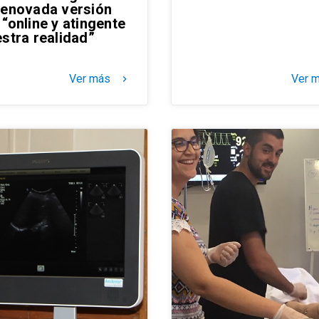
renovada versión
“online y atingente
estra realidad”
Ver más
Ver 
keyboard_arrow_right