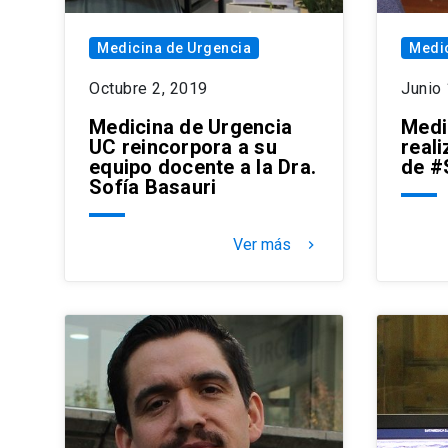
Medicina de Urgencia
Medic
Octubre 2, 2019
Junio
Medicina de Urgencia
Medi
UC reincorpora a su
reali
equipo docente a la Dra.
de 
Sofía Basauri
Ver más
keyboard_arrow_right