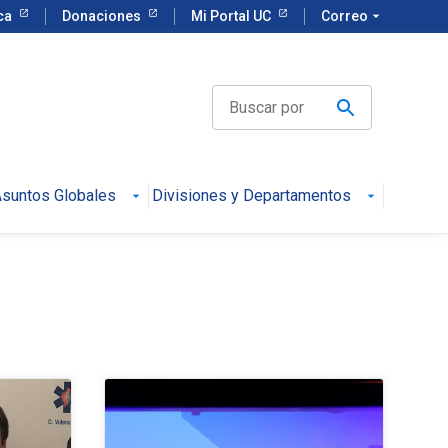
eca
Donaciones
Mi Portal UC
Correo
arrow_drop_down
suntos Globales
Divisiones y Departamentos