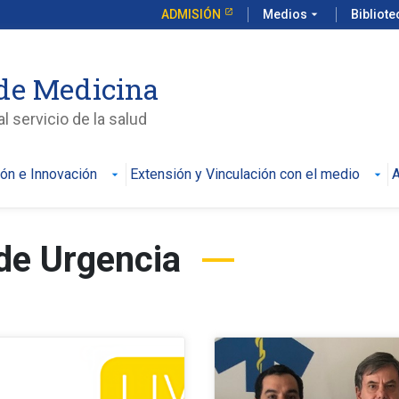
ADMISIÓN
Medios
arrow_drop_down
Bibliot
de Medicina
l servicio de la salud
ión e Innovación
Extensión y Vinculación con el medio
A
 de Urgencia