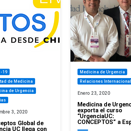
d-19
Medicina de Urgencia
tad de Medicina
Relaciones Internaciona
ina de Urgencia
Enero 23, 2020
ias
Medicina de Urgenc
exporta el curso
mbre 3, 2020
“UrgenciaUC:
CONCEPTOS” a Es
eptos Global de
ncia UC llega con