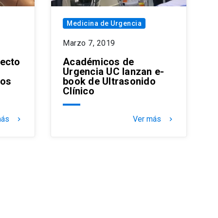
Medicina de Urgencia
Marzo 7, 2019
yecto
Académicos de
Urgencia UC lanzan e-
pos
book de Ultrasonido
Clínico
más
Ver más
keyboard_arrow_right
keyboard_arrow_right