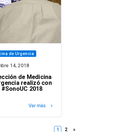
ina de Urgencia
mbre 14, 2018
ección de Medicina
rgencia realizó con
o #SonoUC 2018
Ver más
keyboard_arrow_right
Paginación
1
2
»