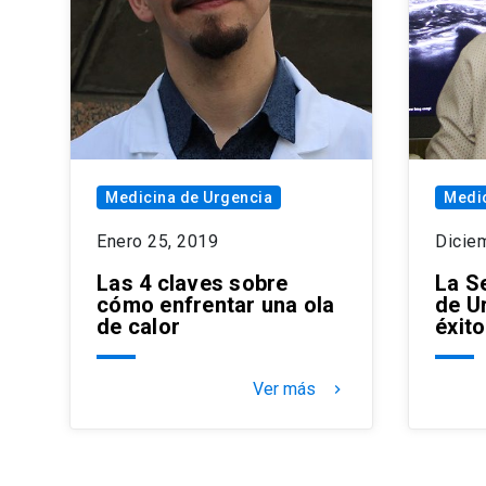
Medicina de Urgencia
Medic
Enero 25, 2019
Dicie
Las 4 claves sobre
La S
cómo enfrentar una ola
de U
de calor
éxit
Ver más
keyboard_arrow_right