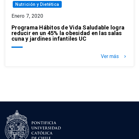
Nutrición y Dietética
Enero 7, 2020
Programa Hábitos de Vida Saludable logra
reducir en un 45% la obesidad en las salas
cuna y jardines infantiles UC
Ver más
keyboard_arrow_right