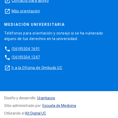
launch
Contacto para apoyo
launch
Más orientación
MEDIACIÓN UNIVERSITARIA
Teléfonos para orientación y consejo si se ha vulnerado
alguno de tus derechos en la universidad.
phone
(56)95504 1691
phone
(56)95504 1247
launch
Ir a la Oficina de Ombuds UC
Diseño y desarrollo:
Urantiacos
Sitio administrado por:
Escuela de Medicina
Utilizando el
Kit Digital UC