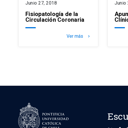
Junio 27, 2018
Junio
Fisiopatología de la
Apun
Circulación Coronaria
Clíni
Ver más
keyboard_arrow_right
Escu