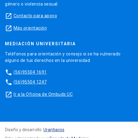
género o violencia sexual.
launch
Contacto para apoyo
launch
Más orientación
MEDIACIÓN UNIVERSITARIA
Teléfonos para orientación y consejo si se ha vulnerado
alguno de tus derechos en la universidad.
phone
(56)95504 1691
phone
(56)95504 1247
launch
Ir a la Oficina de Ombuds UC
Diseño y desarrollo:
Urantiacos