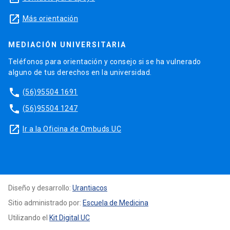
launch
Más orientación
MEDIACIÓN UNIVERSITARIA
Teléfonos para orientación y consejo si se ha vulnerado
alguno de tus derechos en la universidad.
phone
(56)95504 1691
phone
(56)95504 1247
launch
Ir a la Oficina de Ombuds UC
Diseño y desarrollo:
Urantiacos
Sitio administrado por:
Escuela de Medicina
Utilizando el
Kit Digital UC