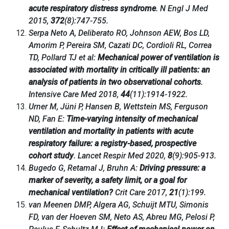
acute respiratory distress syndrome
. N Engl J Med
2015,
372
(8):747-755.
Serpa Neto A, Deliberato RO, Johnson AEW, Bos LD,
Amorim P, Pereira SM, Cazati DC, Cordioli RL, Correa
TD, Pollard TJ et al:
Mechanical power of ventilation is
associated with mortality in critically ill patients: an
analysis of patients in two observational cohorts
.
Intensive Care Med 2018,
44
(11):1914-1922.
Urner M, Jüni P, Hansen B, Wettstein MS, Ferguson
ND, Fan E:
Time-varying intensity of mechanical
ventilation and mortality in patients with acute
respiratory failure: a registry-based, prospective
cohort study
. Lancet Respir Med 2020,
8
(9):905-913.
Bugedo G, Retamal J, Bruhn A:
Driving pressure: a
marker of severity, a safety limit, or a goal for
mechanical ventilation?
Crit Care 2017,
21
(1):199.
van Meenen DMP, Algera AG, Schuijt MTU, Simonis
FD, van der Hoeven SM, Neto AS, Abreu MG, Pelosi P,