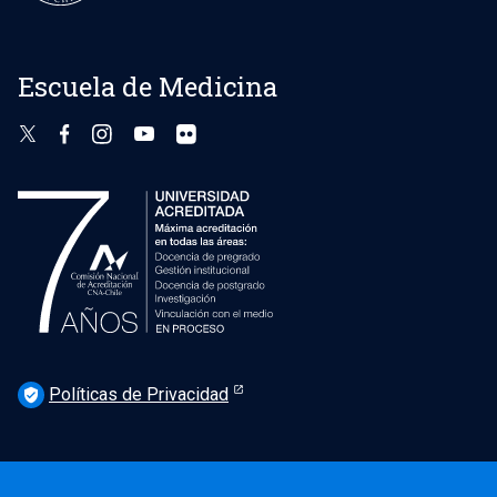
Escuela de Medicina
Políticas de Privacidad
verified_user