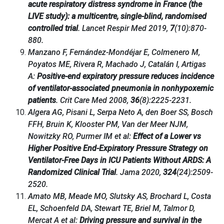
acute respiratory distress syndrome in France (the
LIVE study): a multicentre, single-blind, randomised
controlled trial
. Lancet Respir Med 2019,
7
(10):870-
880.
Manzano F, Fernández-Mondéjar E, Colmenero M,
Poyatos ME, Rivera R, Machado J, Catalán I, Artigas
A:
Positive-end expiratory pressure reduces incidence
of ventilator-associated pneumonia in nonhypoxemic
patients
. Crit Care Med 2008,
36
(8):2225-2231.
Algera AG, Pisani L, Serpa Neto A, den Boer SS, Bosch
FFH, Bruin K, Klooster PM, Van der Meer NJM,
Nowitzky RO, Purmer IM et al:
Effect of a Lower vs
Higher Positive End-Expiratory Pressure Strategy on
Ventilator-Free Days in ICU Patients Without ARDS: A
Randomized Clinical Trial
. Jama 2020,
324
(24):2509-
2520.
Amato MB, Meade MO, Slutsky AS, Brochard L, Costa
EL, Schoenfeld DA, Stewart TE, Briel M, Talmor D,
Mercat A et al:
Driving pressure and survival in the