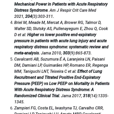
Mechanical Power in Patients with Acute Respiratory
Distress Syndrome
. Am J Respir Crit Care Med
2021,
204
(3):303-311.
Briel M, Meade M, Mercat A, Brower RG, Talmor D,
Walter SD, Slutsky AS, Pullenayegum E, Zhou Q, Cook
D et al:
Higher vs lower positive end-expiratory
pressure in patients with acute lung injury and acute
respiratory distress syndrome: systematic review and
meta-analysis
. Jama 2010,
303
(9):865-873.
Cavalcanti AB, Suzumura É A, Laranjeira LN, Paisani
DM, Damiani LP, Guimarães HP, Romano ER, Regenga
MM, Taniguchi LNT, Teixeira C et al:
Effect of Lung
Recruitment and Titrated Positive End-Expiratory
Pressure (PEEP) vs Low PEEP on Mortality in Patients
With Acute Respiratory Distress Syndrome: A
Randomized Clinical Trial
. Jama 2017,
318
(14):1335-
1345.
Zampieri FG, Costa EL, Iwashyna TJ, Carvalho CRR,