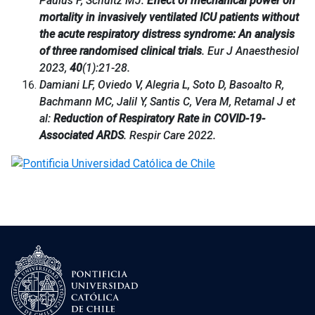
Paulus F, Schultz MJ:
Effect of mechanical power on
mortality in invasively ventilated ICU patients without
the acute respiratory distress syndrome: An analysis
of three randomised clinical trials
. Eur J Anaesthesiol
2023,
40
(1):21-28.
Damiani LF, Oviedo V, Alegria L, Soto D, Basoalto R,
Bachmann MC, Jalil Y, Santis C, Vera M, Retamal J et
al:
Reduction of Respiratory Rate in COVID-19-
Associated ARDS
. Respir Care 2022.