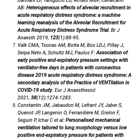
Damiani LP, Taniguchi LU, Amato MBP, Cavalcanti
AB:
Heterogeneous effects of alveolar recruitment in
acute respiratory distress syndrome: a machine
learning reanalysis of the Alveolar Recruitment for
Acute Respiratory Distress Syndrome Trial
. Br J
Anaesth 2019,
123
(1):88-95.
Valk CMA, Tsonas AM, Botta M, Bos LDJ, Pillay J,
Serpa Neto A, Schultz MJ, Paulus F:
Association of
early positive end-expiratory pressure settings with
ventilator-free days in patients with coronavirus
disease 2019 acute respiratory distress syndrome: A
secondary analysis of the Practice of VENTilation in
COVID-19 study
. Eur J Anaesthesiol
2021,
38
(12):1274-1283.
Constantin JM, Jabaudon M, Lefrant JY, Jaber S,
Quenot JP, Langeron O, Ferrandière M, Grelon F,
Seguin P, Ichai C et al:
Personalised mechanical
ventilation tailored to lung morphology versus low
positive end-expiratory pressure for patients with