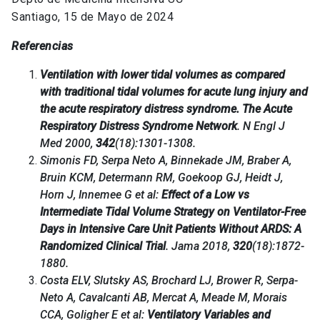
Santiago, 15 de Mayo de 2024
Referencias
Ventilation with lower tidal volumes as compared
with traditional tidal volumes for acute lung injury and
the acute respiratory distress syndrome. The Acute
Respiratory Distress Syndrome Network
. N Engl J
Med 2000,
342
(18):1301-1308.
Simonis FD, Serpa Neto A, Binnekade JM, Braber A,
Bruin KCM, Determann RM, Goekoop GJ, Heidt J,
Horn J, Innemee G et al:
Effect of a Low vs
Intermediate Tidal Volume Strategy on Ventilator-Free
Days in Intensive Care Unit Patients Without ARDS: A
Randomized Clinical Trial
. Jama 2018,
320
(18):1872-
1880.
Costa ELV, Slutsky AS, Brochard LJ, Brower R, Serpa-
Neto A, Cavalcanti AB, Mercat A, Meade M, Morais
CCA, Goligher E et al:
Ventilatory Variables and