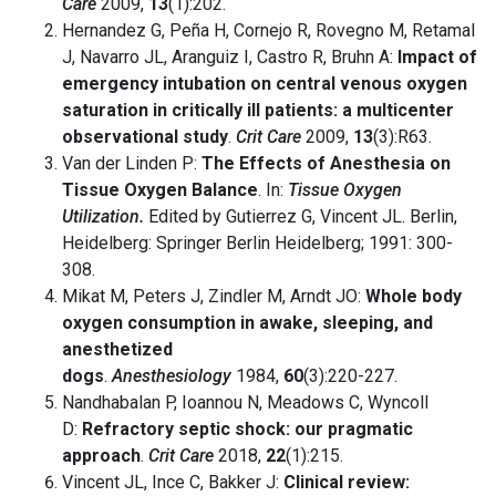
Care
2009,
13
(1):202.
Hernandez G, Peña H, Cornejo R, Rovegno M, Retamal
J, Navarro JL, Aranguiz I, Castro R, Bruhn A:
Impact of
emergency intubation on central venous oxygen
saturation in critically ill patients: a multicenter
observational study
.
Crit Care
2009,
13
(3):R63.
Van der Linden P:
The Effects of Anesthesia on
Tissue Oxygen Balance
. In:
Tissue Oxygen
Utilization.
Edited by Gutierrez G, Vincent JL. Berlin,
Heidelberg: Springer Berlin Heidelberg; 1991: 300-
308.
Mikat M, Peters J, Zindler M, Arndt JO:
Whole body
oxygen consumption in awake, sleeping, and
anesthetized
dogs
.
Anesthesiology
1984,
60
(3):220-227.
Nandhabalan P, Ioannou N, Meadows C, Wyncoll
D:
Refractory septic shock: our pragmatic
approach
.
Crit Care
2018,
22
(1):215.
Vincent JL, Ince C, Bakker J:
Clinical review: