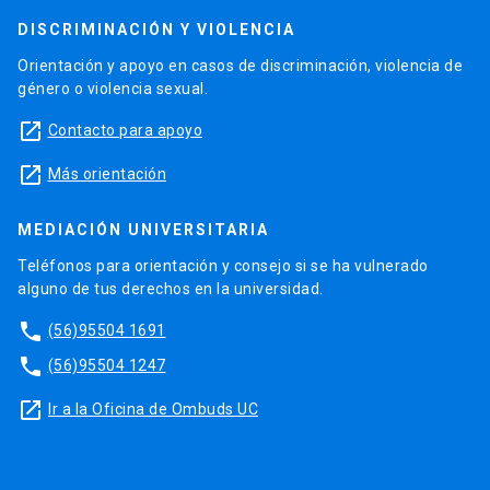
DISCRIMINACIÓN Y VIOLENCIA
Orientación y apoyo en casos de discriminación, violencia de
género o violencia sexual.
launch
Contacto para apoyo
launch
Más orientación
MEDIACIÓN UNIVERSITARIA
Teléfonos para orientación y consejo si se ha vulnerado
alguno de tus derechos en la universidad.
phone
(56)95504 1691
phone
(56)95504 1247
launch
Ir a la Oficina de Ombuds UC