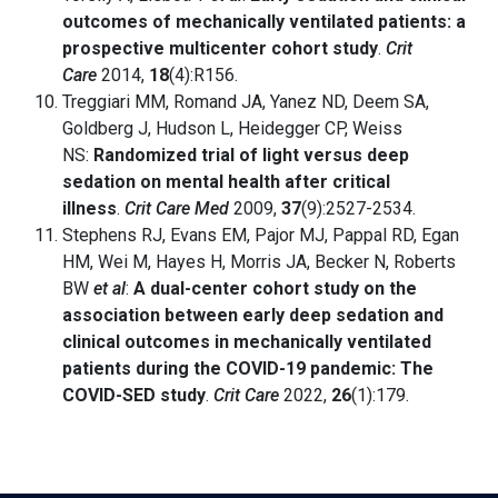
outcomes of mechanically ventilated patients: a
prospective multicenter cohort study
.
Crit
Care
2014,
18
(4):R156.
Treggiari MM, Romand JA, Yanez ND, Deem SA,
Goldberg J, Hudson L, Heidegger CP, Weiss
NS:
Randomized trial of light versus deep
sedation on mental health after critical
illness
.
Crit Care Med
2009,
37
(9):2527-2534.
Stephens RJ, Evans EM, Pajor MJ, Pappal RD, Egan
HM, Wei M, Hayes H, Morris JA, Becker N, Roberts
BW
et al
:
A dual-center cohort study on the
association between early deep sedation and
clinical outcomes in mechanically ventilated
patients during the COVID-19 pandemic: The
COVID-SED study
.
Crit Care
2022,
26
(1):179.