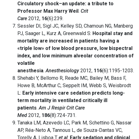
Circulatory shock–an update: a tribute to
Professor Max Harry Weil
.
Crit
Care
2012,
16
(6):239.
Sessler DI, Sigl JC, Kelley SD, Chamoun NG, Manberg
PJ, Saager L, Kurz A, Greenwald S:
Hospital stay and
mortality are increased in patients having a
«triple low» of low blood pressure, low bispectral
index, and low minimum alveolar concentration of
volatile
anesthesia
.
Anesthesiology
2012,
116
(6):1195-1203.
Shehabi Y, Bellomo R, Reade MC, Bailey M, Bass F,
Howe B, McArthur C, Seppelt IM, Webb S, Weisbrodt
L:
Early intensive care sedation predicts long-
term mortality in ventilated critically ill
patients
.
Am J Respir Crit Care
Med
2012,
186
(8):724-731.
Tanaka LM, Azevedo LC, Park M, Schettino G, Nassar
AP, Réa-Neto A, Tannous L, de Souza-Dantas VC,
Torelly A, Lisboa T
et al
:
Early sedation and clinical