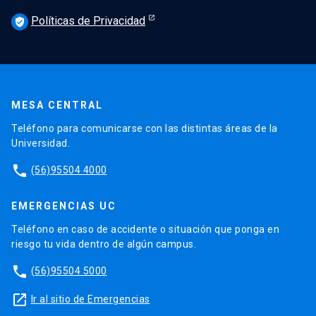
Políticas de Privacidad
verified_user
MESA CENTRAL
Teléfono para comunicarse con las distintas áreas de la
Universidad.
phone
(56)95504 4000
EMERGENCIAS UC
Teléfono en caso de accidente o situación que ponga en
riesgo tu vida dentro de algún campus.
phone
(56)95504 5000
launch
Ir al sitio de Emergencias