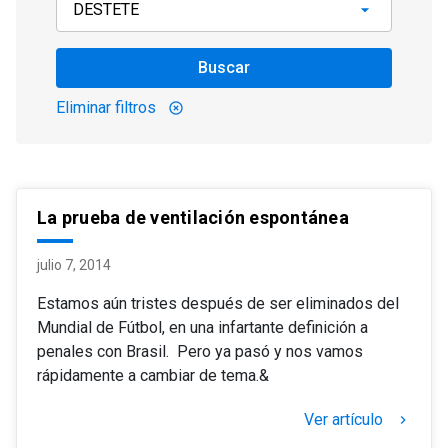
Buscar
Eliminar filtros
highlight_off
La prueba de ventilación espontánea
julio 7, 2014
Estamos aún tristes después de ser eliminados del
Mundial de Fútbol, en una infartante definición a
penales con Brasil. Pero ya pasó y nos vamos
rápidamente a cambiar de tema.&
Ver artículo
keyboard_arrow_right