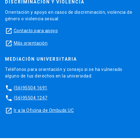
DISCRIMINACIÓN Y VIOLENCIA
Orientación y apoyo en casos de discriminación, violencia de
género o violencia sexual.
launch
Contacto para apoyo
launch
Más orientación
MEDIACIÓN UNIVERSITARIA
Teléfonos para orientación y consejo si se ha vulnerado
alguno de tus derechos en la universidad.
phone
(56)95504 1691
phone
(56)95504 1247
launch
Ir a la Oficina de Ombuds UC