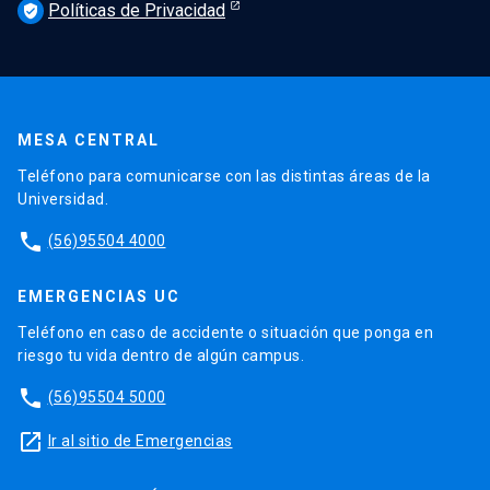
Políticas de Privacidad
verified_user
MESA CENTRAL
Teléfono para comunicarse con las distintas áreas de la
Universidad.
phone
(56)95504 4000
EMERGENCIAS UC
Teléfono en caso de accidente o situación que ponga en
riesgo tu vida dentro de algún campus.
phone
(56)95504 5000
launch
Ir al sitio de Emergencias