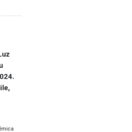
Luz
u
2024.
ile,
démica