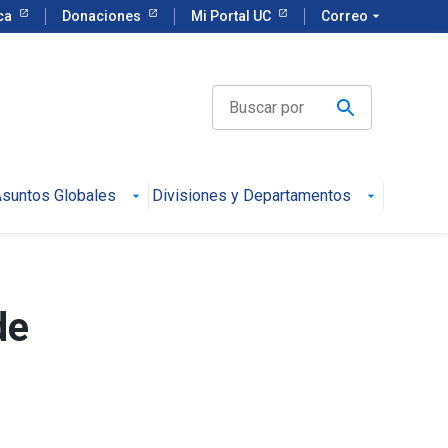
eca
Donaciones
Mi Portal UC
Correo
arrow_drop_down
suntos Globales
Divisiones y Departamentos
de