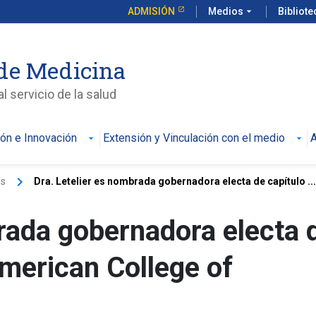
ADMISIÓN
Medios
arrow_drop_down
Bibliot
de Medicina
l servicio de la salud
ión e Innovación
Extensión y Vinculación con el medio
A
keyboard_arrow_right
as
Dra. Letelier es nombrada gobernadora electa de capítulo ...
brada gobernadora electa 
American College of