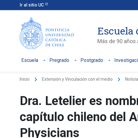
Ir al sitio UC
Escuela 
Más de 90 años a
Escuela
Pregrado
Postgrado
Investigac
keyboard_arrow_right
keyboard_arrow_right
Inicio
Extensión y Vinculación con el medio
Notici
Dra. Letelier es nom
capítulo chileno del 
Physicians