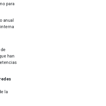
eno para
o anual
 interna
 de
 que han
petencias
 redes
e la