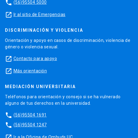
phone
(56)95504 5000
launch
Ir al sitio de Emergencias
DISCRIMINACIÓN Y VIOLENCIA
Orientación y apoyo en casos de discriminación, violencia de
género o violencia sexual.
launch
Contacto para apoyo
launch
Más orientación
MEDIACIÓN UNIVERSITARIA
Teléfonos para orientación y consejo si se ha vulnerado
alguno de tus derechos en la universidad.
phone
(56)95504 1691
phone
(56)95504 1247
launch
Ir a la Oficina de Ombuds UC