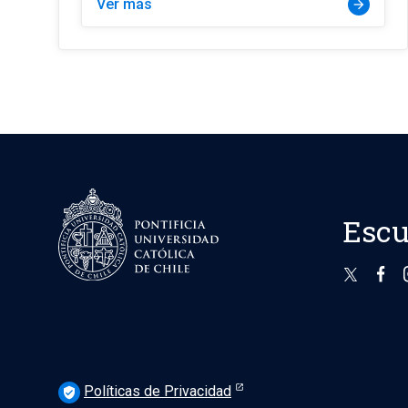
Ver más
arrow_forward
Escu
Políticas de Privacidad
verified_user