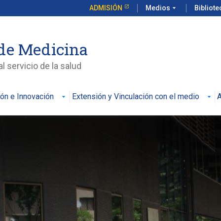
ADMISIÓN
Medios
arrow_drop_down
Bibliot
de Medicina
l servicio de la salud
ión e Innovación
Extensión y Vinculación con el medio
A