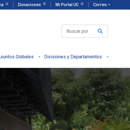
eca
Donaciones
Mi Portal UC
Correo
arrow_drop_down
suntos Globales
Divisiones y Departamentos