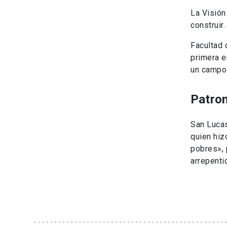
La Visión
construir.
Facultad 
primera e
un campo 
Patro
San Lucas
quien hiz
pobres», 
arrepenti