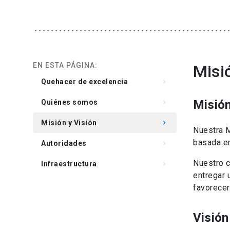
EN ESTA PÁGINA:
Misi
Quehacer de excelencia
keyboard_arrow_right
Misió
Quiénes somos
keyboard_arrow_right
Misión y Visión
keyboard_arrow_right
Nuestra M
basada en
Autoridades
keyboard_arrow_right
Nuestro c
Infraestructura
keyboard_arrow_right
entregar 
favorecer
Visión