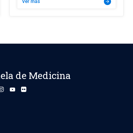
Ver más
arrow_forward
ela de Medicina