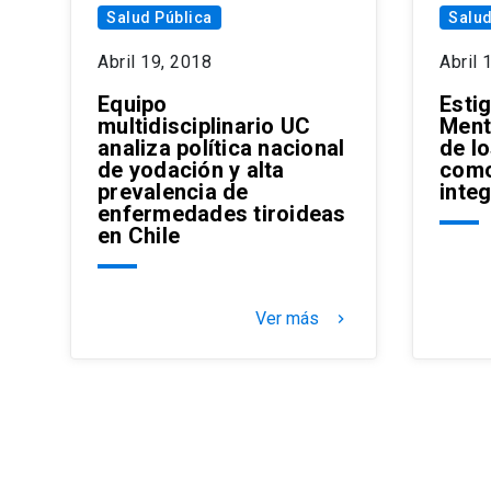
Salud Pública
Salud
Abril 19, 2018
Abril 
Equipo
Esti
multidisciplinario UC
Ment
analiza política nacional
de l
de yodación y alta
como
prevalencia de
inte
enfermedades tiroideas
en Chile
Ver más
keyboard_arrow_right