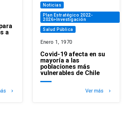
Noticias
Plan Estratégico 2022-
2026>Investigación
 para
Salud Pública
s a
Enero 1, 1970
Covid-19 afecta en su
mayoría a las
poblaciones más
vulnerables de Chile
más
Ver más
keyboard_arrow_right
keyboard_arrow_right