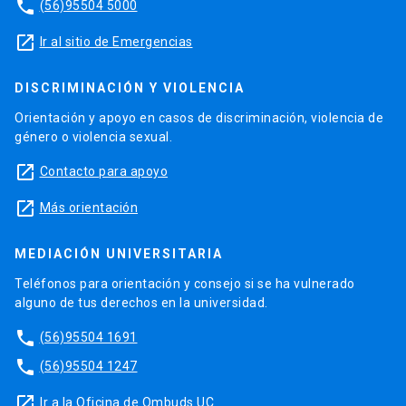
phone
(56)95504 5000
launch
Ir al sitio de Emergencias
DISCRIMINACIÓN Y VIOLENCIA
Orientación y apoyo en casos de discriminación, violencia de
género o violencia sexual.
launch
Contacto para apoyo
launch
Más orientación
MEDIACIÓN UNIVERSITARIA
Teléfonos para orientación y consejo si se ha vulnerado
alguno de tus derechos en la universidad.
phone
(56)95504 1691
phone
(56)95504 1247
launch
Ir a la Oficina de Ombuds UC