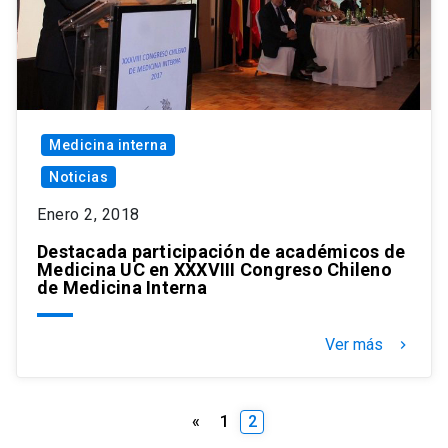
Medicina interna
Noticias
Enero 2, 2018
Destacada participación de académicos de
Medicina UC en XXXVIII Congreso Chileno
de Medicina Interna
Ver más
keyboard_arrow_right
Paginación
«
1
2