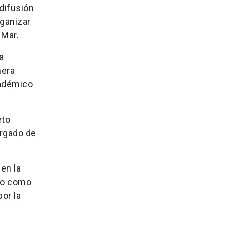
difusión
ganizar
 Mar.
a
mera
cadémico
eto
argado de
en la
rgo como
or la