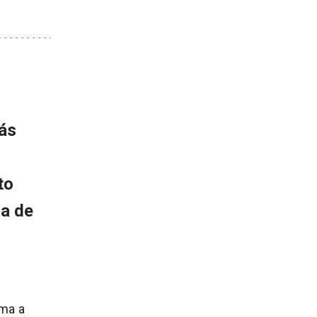
ás
to
da de
ima a