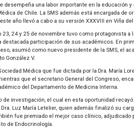
e desempeña una labor importante en la educación y 
 Médica de Chile. La SMS además está encargada de or
este año llevó a cabo a su versión XXXVIII en Viña del
o 23, 24 y 25 de noviembre tuvo como protagonista a l
a destacada participación de sus académicos. En pri
greso, asumió como nuevo presidente de la SMS, el a
to González V.
ociedad Médica que fue dictada por la Dra. María Lor
mientras que el secretario General del Congreso, enc
 académico del Departamento de Medicina Interna.
o de investigación, el cual en esta oportunidad recayó 
 Dra. Luz María Letelier, quien además finalizó su ca
mbién fue premiado el mejor caso clínico, adjudicado p
to de Endocrinología.