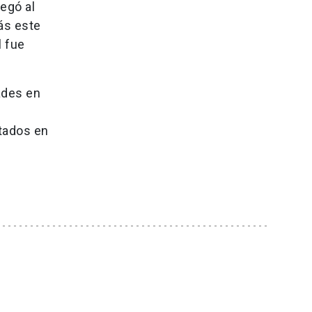
regó al
ás este
l fue
ades en
tados en