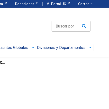
eca
Donaciones
Mi Portal UC
Correo
arrow_drop_down
suntos Globales
Divisiones y Departamentos
...