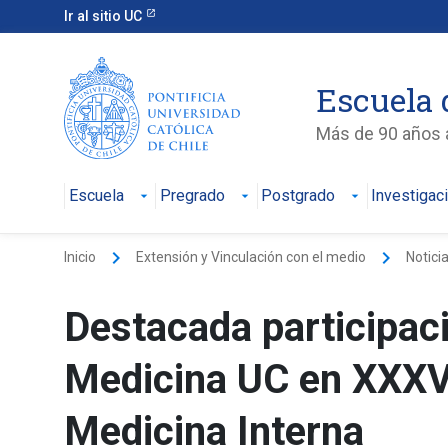
Ir al sitio UC
Escuela 
Más de 90 años a
Escuela
Pregrado
Postgrado
Investigac
keyboard_arrow_right
keyboard_arrow_right
Inicio
Extensión y Vinculación con el medio
Notici
Destacada participac
Medicina UC en XXXVI
Medicina Interna