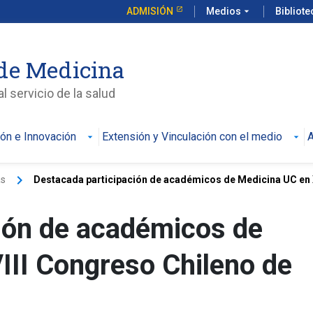
ADMISIÓN
Medios
arrow_drop_down
Bibliot
de Medicina
l servicio de la salud
ión e Innovación
Extensión y Vinculación con el medio
A
keyboard_arrow_right
as
Destacada participación de académicos de Medicina UC en X
ión de académicos de
II Congreso Chileno de