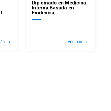
Diplomado en Medicina
Interna Basada en
it
Evidencia
más
Ver más
keyboard_arrow_right
keyboard_arrow_right