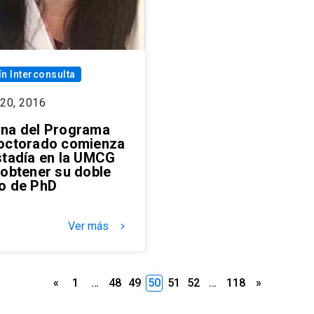
ín Interconsulta
 20, 2016
na del Programa
octorado comienza
stadía en la UMCG
 obtener su doble
o de PhD
Ver más
keyboard_arrow_right
Paginación
«
1
…
48
49
50
51
52
…
118
»
de