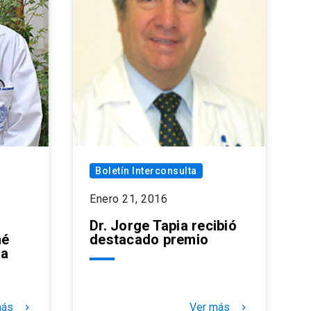
Boletín Interconsulta
Enero 21, 2016
Dr. Jorge Tapia recibió
né
destacado premio
ta
más
Ver más
keyboard_arrow_right
keyboard_arrow_right