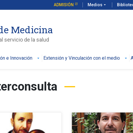
ADMISIÓN
Medios
arrow_drop_down
Bibliot
de Medicina
l servicio de la salud
ión e Innovación
Extensión y Vinculación con el medio
A
nterconsulta