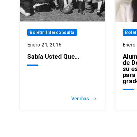
Boletín Interconsulta
Bolet
Enero 21, 2016
Enero
Sabía Usted Que…
Alum
de D
su e
para
grad
Ver más
keyboard_arrow_right