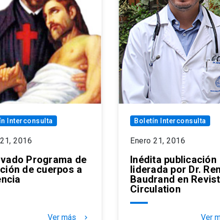
ín Interconsulta
Boletín Interconsulta
 21, 2016
Enero 21, 2016
vado Programa de
Inédita publicación
ción de cuerpos a
liderada por Dr. Re
encia
Baudrand en Revis
Circulation
Ver más
Ver 
keyboard_arrow_right