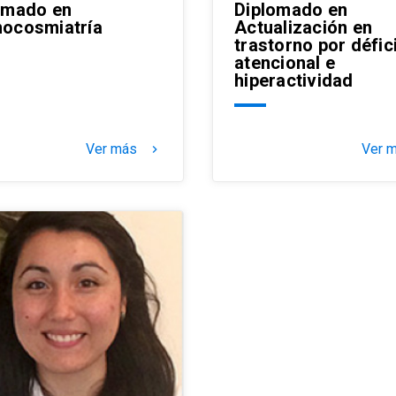
omado en
Diplomado en
ocosmiatría
Actualización en
trastorno por défic
atencional e
hiperactividad
Ver más
Ver 
keyboard_arrow_right