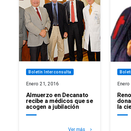
Boletín Interconsulta
Bolet
Enero 21, 2016
Enero
Almuerzo en Decanato
Reno
recibe a médicos que se
dona
acogen a jubilación
la ci
Ver más
keyboard_arrow_right