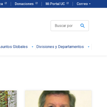
eca
Donaciones
Mi Portal UC
Correo
arrow_drop_down
suntos Globales
Divisiones y Departamentos