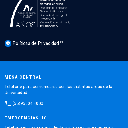
Políticas de Privacidad
verified_user
MESA CENTRAL
Teléfono para comunicarse con las distintas áreas de la
Universidad.
phone
(56)95504 4000
EMERGENCIAS UC
Teléfono en caso de accidente o situación que ponga en