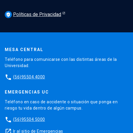
Políticas de Privacidad
verified_user
MESA CENTRAL
Teléfono para comunicarse con las distintas áreas de la
Universidad.
phone
(56)95504 4000
EMERGENCIAS UC
Teléfono en caso de accidente o situación que ponga en
riesgo tu vida dentro de algún campus.
phone
(56)95504 5000
launch
Ir al sitio de Emergencias