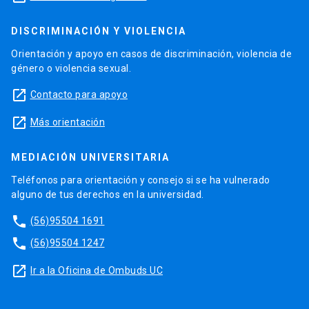
DISCRIMINACIÓN Y VIOLENCIA
Orientación y apoyo en casos de discriminación, violencia de
género o violencia sexual.
launch
Contacto para apoyo
launch
Más orientación
MEDIACIÓN UNIVERSITARIA
Teléfonos para orientación y consejo si se ha vulnerado
alguno de tus derechos en la universidad.
phone
(56)95504 1691
phone
(56)95504 1247
launch
Ir a la Oficina de Ombuds UC