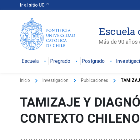
Ir al sitio UC
Escuela 
Más de 90 años a
Escuela
Pregrado
Postgrado
Investigac
keyboard_arrow_right
keyboard_arrow_right
keyboard_arrow_right
Inicio
Investigación
Publicaciones
TAMIZAJ
TAMIZAJE Y DIAGNÓ
CONTEXTO CHILENO