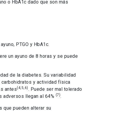
ayuno o HbA1c dado que son más
n ayuno, PTGO y HbA1c.
iere un ayuno de 8 horas y se puede
idad de la diabetes. Su variabilidad
carbohidratos y actividad física
(4,5,6)
as antes
. Puede ser mal tolerado
(7)
os adversos llegan al 64%
.
es que pueden alterar su