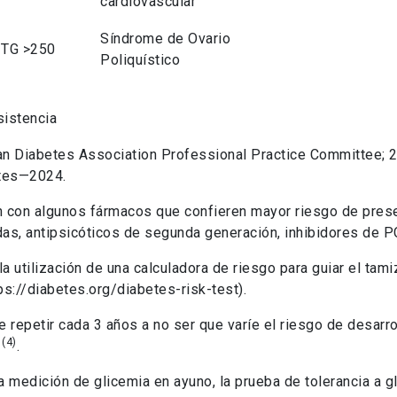
cardiovascular
Síndrome de Ovario
 TG >250
Poliquístico
sistencia
can Diabetes Association Professional Practice Committee; 2
etes—2024.
n con algunos fármacos que confieren mayor riesgo de prese
iazidas, antipsicóticos de segunda generación, inhibidores de
la utilización de una calculadora de riesgo para guiar el tam
ps://diabetes.org/diabetes-risk-test).
 repetir cada 3 años a no ser que varíe el riesgo de desarr
(4)
l
.
a medición de glicemia en ayuno, la prueba de tolerancia a 