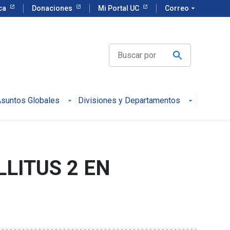
eca
Donaciones
Mi Portal UC
Correo
arrow_drop_down
suntos Globales
Divisiones y Departamentos
LITUS 2 EN