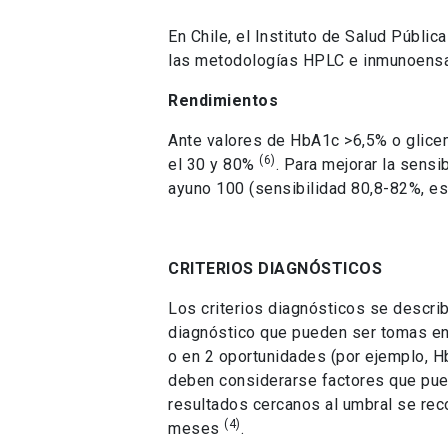
En Chile, el Instituto de Salud Públ
las metodologías HPLC e inmunoensay
Rendimientos
Ante valores de HbA1c >6,5% o glicem
(6)
el 30 y 80%
. Para mejorar la sens
ayuno 100 (sensibilidad 80,8-82%, e
CRITERIOS DIAGNÓSTICOS
Los criterios diagnósticos se describ
diagnóstico que pueden ser tomas e
o en 2 oportunidades (por ejemplo, 
deben considerarse factores que pueda
resultados cercanos al umbral se reco
(4)
meses
.