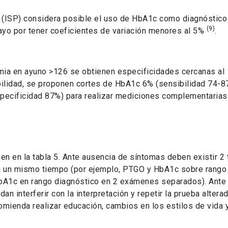
ica (ISP) considera posible el uso de HbA1c como diagnósti
(9)
o por tener coeficientes de variación menores al 5%
.
ia en ayuno >126 se obtienen especificidades cercanas al 
ibilidad, se proponen cortes de HbA1c 6% (sensibilidad 74-8
specificidad 87%) para realizar mediciones complementari
en en la tabla 5. Ante ausencia de síntomas deben existir 2 t
n un mismo tiempo (por ejemplo, PTGO y HbA1c sobre rango
HbA1c en rango diagnóstico en 2 exámenes separados). Ante 
n interferir con la interpretación y repetir la prueba alter
mienda realizar educación, cambios en los estilos de vida y