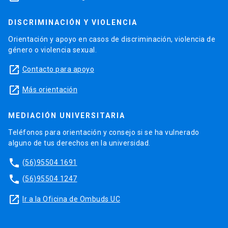
DISCRIMINACIÓN Y VIOLENCIA
Orientación y apoyo en casos de discriminación, violencia de
género o violencia sexual.
launch
Contacto para apoyo
launch
Más orientación
MEDIACIÓN UNIVERSITARIA
Teléfonos para orientación y consejo si se ha vulnerado
alguno de tus derechos en la universidad.
phone
(56)95504 1691
phone
(56)95504 1247
launch
Ir a la Oficina de Ombuds UC