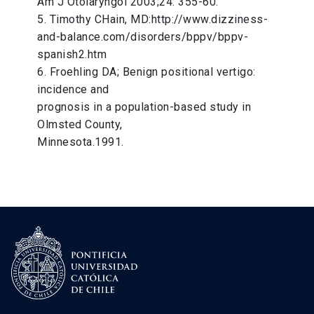
Am J Otolaryngol 2003;24: 355-60.
5. Timothy CHain, MD:http://www.dizziness-
and-balance.com/disorders/bppv/bppv-
spanish2.htm
6. Froehling DA; Benign positional vertigo:
incidence and
prognosis in a population-based study in
Olmsted County,
Minnesota.1991.