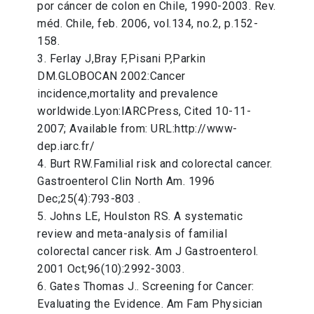
por cáncer de colon en Chile, 1990-2003. Rev.
méd. Chile, feb. 2006, vol.134, no.2, p.152-
158.
3. Ferlay J,Bray F,Pisani P,Parkin
DM.GLOBOCAN 2002:Cancer
incidence,mortality and prevalence
worldwide.Lyon:IARCPress, Cited 10-11-
2007; Available from: URL:http://www-
dep.iarc.fr/
4. Burt RW.Familial risk and colorectal cancer.
Gastroenterol Clin North Am. 1996
Dec;25(4):793-803 .
5. Johns LE, Houlston RS. A systematic
review and meta-analysis of familial
colorectal cancer risk. Am J Gastroenterol.
2001 Oct;96(10):2992-3003.
6. Gates Thomas J.. Screening for Cancer:
Evaluating the Evidence. Am Fam Physician