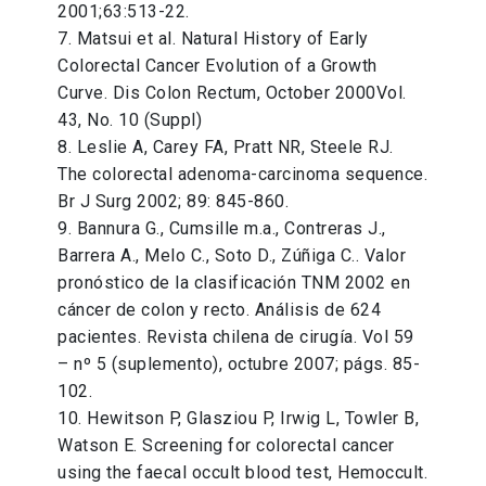
2001;63:513-22.
7. Matsui et al. Natural History of Early
Colorectal Cancer Evolution of a Growth
Curve. Dis Colon Rectum, October 2000Vol.
43, No. 10 (Suppl)
8. Leslie A, Carey FA, Pratt NR, Steele RJ.
The colorectal adenoma-carcinoma sequence.
Br J Surg 2002; 89: 845-860.
9. Bannura G., Cumsille m.a., Contreras J.,
Barrera A., Melo C., Soto D., Zúñiga C.. Valor
pronóstico de la clasificación TNM 2002 en
cáncer de colon y recto. Análisis de 624
pacientes. Revista chilena de cirugía. Vol 59
– nº 5 (suplemento), octubre 2007; págs. 85-
102.
10. Hewitson P, Glasziou P, Irwig L, Towler B,
Watson E. Screening for colorectal cancer
using the faecal occult blood test, Hemoccult.