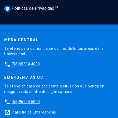
Políticas de Privacidad
verified_user
MESA CENTRAL
Teléfono para comunicarse con las distintas áreas de la
Universidad.
phone
(56)95504 4000
EMERGENCIAS UC
Teléfono en caso de accidente o situación que ponga en
riesgo tu vida dentro de algún campus.
phone
(56)95504 5000
launch
Ir al sitio de Emergencias