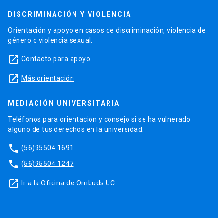
DISCRIMINACIÓN Y VIOLENCIA
Orientación y apoyo en casos de discriminación, violencia de
género o violencia sexual.
launch
Contacto para apoyo
launch
Más orientación
MEDIACIÓN UNIVERSITARIA
Teléfonos para orientación y consejo si se ha vulnerado
alguno de tus derechos en la universidad.
phone
(56)95504 1691
phone
(56)95504 1247
launch
Ir a la Oficina de Ombuds UC