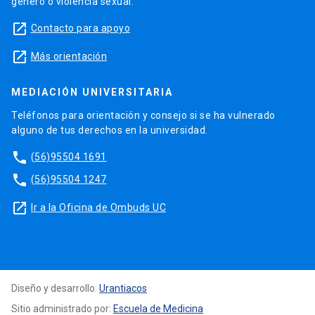
género o violencia sexual.
launch
Contacto para apoyo
launch
Más orientación
MEDIACIÓN UNIVERSITARIA
Teléfonos para orientación y consejo si se ha vulnerado
alguno de tus derechos en la universidad.
phone
(56)95504 1691
phone
(56)95504 1247
launch
Ir a la Oficina de Ombuds UC
Diseño y desarrollo:
Urantiacos
Sitio administrado por:
Escuela de Medicina