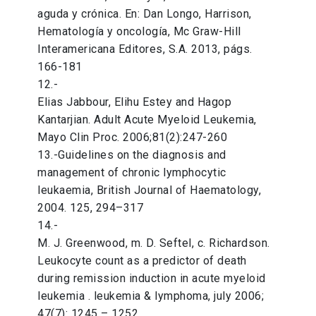
aguda y crónica. En: Dan Longo, Harrison,
Hematología y oncología, Mc Graw-Hill
Interamericana Editores, S.A. 2013, págs.
166-181
12.-
Elias Jabbour, Elihu Estey and Hagop
Kantarjian. Adult Acute Myeloid Leukemia,
Mayo Clin Proc. 2006;81(2):247-260
13.-Guidelines on the diagnosis and
management of chronic lymphocytic
leukaemia, British Journal of Haematology,
2004. 125, 294–317
14.-
M. J. Greenwood, m. D. Seftel, c. Richardson.
Leukocyte count as a predictor of death
during remission induction in acute myeloid
leukemia . leukemia & lymphoma, july 2006;
47(7): 1245 – 1252.