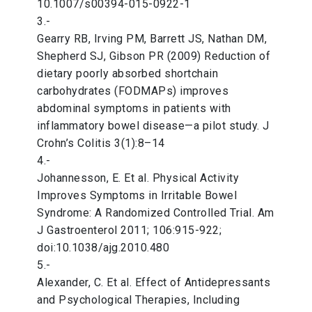
10.1007/s00394-015-0922-1
3.-
Gearry RB, Irving PM, Barrett JS, Nathan DM,
Shepherd SJ, Gibson PR (2009) Reduction of
dietary poorly absorbed shortchain
carbohydrates (FODMAPs) improves
abdominal symptoms in patients with
inflammatory bowel disease—a pilot study. J
Crohn’s Colitis 3(1):8–14
4.-
Johannesson, E. Et al. Physical Activity
Improves Symptoms in Irritable Bowel
Syndrome: A Randomized Controlled Trial. Am
J Gastroenterol 2011; 106:915-922;
doi:10.1038/ajg.2010.480
5.-
Alexander, C. Et al. Effect of Antidepressants
and Psychological Therapies, Including