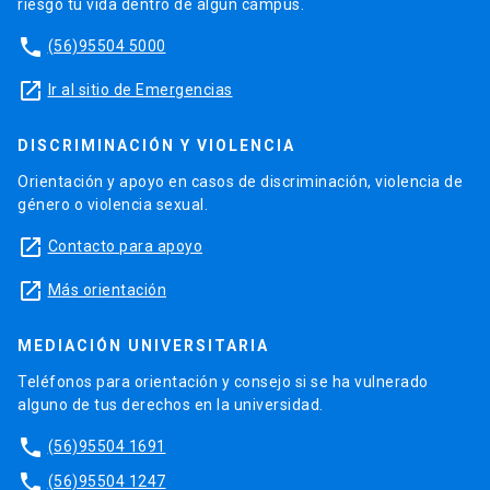
riesgo tu vida dentro de algún campus.
phone
(56)95504 5000
launch
Ir al sitio de Emergencias
DISCRIMINACIÓN Y VIOLENCIA
Orientación y apoyo en casos de discriminación, violencia de
género o violencia sexual.
launch
Contacto para apoyo
launch
Más orientación
MEDIACIÓN UNIVERSITARIA
Teléfonos para orientación y consejo si se ha vulnerado
alguno de tus derechos en la universidad.
phone
(56)95504 1691
phone
(56)95504 1247