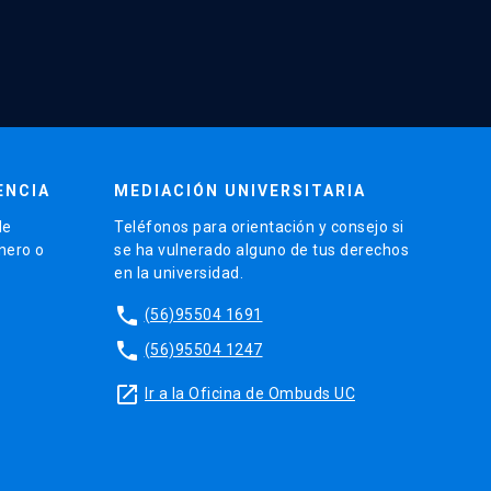
ENCIA
MEDIACIÓN UNIVERSITARIA
de
Teléfonos para orientación y consejo si
énero o
se ha vulnerado alguno de tus derechos
en la universidad.
phone
(56)95504 1691
phone
(56)95504 1247
launch
Ir a la Oficina de Ombuds UC