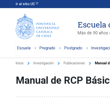
Ir al sitio UC
Escuela 
Más de 90 años a
Escuela
Pregrado
Postgrado
Investigac
keyboard_arrow_right
keyboard_arrow_right
keyboard_arrow_right
Inicio
Investigación
Publicaciones
Manual d
Manual de RCP Básic