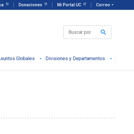
eca
Donaciones
Mi Portal UC
Correo
arrow_drop_down
suntos Globales
Divisiones y Departamentos