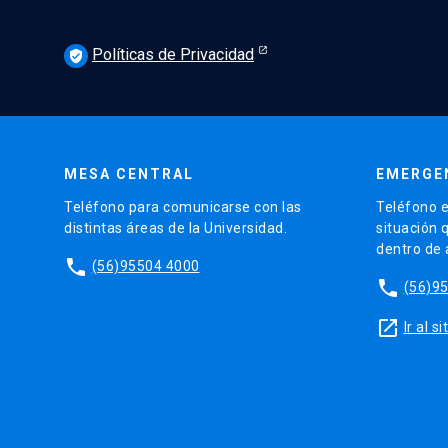
Políticas de Privacidad
verified_user
MESA CENTRAL
EMERGE
Teléfono para comunicarse con las
Teléfono e
distintas áreas de la Universidad.
situación 
dentro de
phone
(56)95504 4000
phone
(56)9
launch
Ir al 