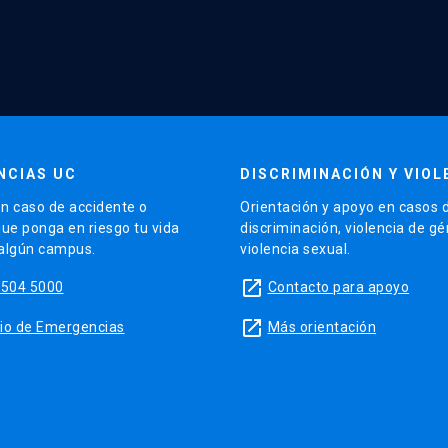
NCIAS UC
DISCRIMINACIÓN Y VIOL
n caso de accidente o
Orientación y apoyo en casos 
que ponga en riesgo tu vida
discriminación, violencia de g
 algún campus.
violencia sexual.
launch
5504 5000
Contacto para apoyo
launch
sitio de Emergencias
Más orientación