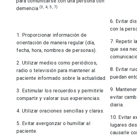
para comunicarse con una persona con
(3, 4, 5, 7)
demencia
6. Evitar di
con la pers
1. Proporcionar información de
7. Repetir 
orientación de manera regular (día,
que sea nece
fecha, hora, nombres de personas).
comunicaci
2. Utilizar medios como periódicos,
8. Evitar ru
radio o televisión para mantener al
puedan ento
paciente informado sobre la actualidad.
9. Mantener
3. Estimular los recuerdos y permitirle
evitar camb
compartir y valorar sus experiencias.
diaria.
4. Utilizar oraciones sencillas y claras.
10. Evitar 
5. Evitar avergonzar o humillar al
lugares de
paciente.
causarle co