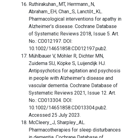
Ruthirakuhan_MT, Herrmann_N,
Abraham_EH, Chan_S, Lanctôt_KL.
Pharmacological interventions for apathy in
Alzheimer’s disease. Cochrane Database
of Systematic Reviews 2018, Issue 5. Art.
No.: CD012197. DOI:
10.1002/14651858.CD012197.pub2.
Mühlbauer V, Möhler R, Dichter MN,
Zuidema SU, Köpke S, Luijendijk HJ.
Antipsychotics for agitation and psychosis
in people with Alzheimer’s disease and
vascular dementia. Cochrane Database of
Systematic Reviews 2021, Issue 12. Art.
No.: CD013304. DOI:
10.1002/14651858.CD013304.pub2.
Accessed 25 July 2023.
McCleery_J, Sharpley_AL.
Pharmacotherapies for sleep disturbances
in dementia. Cochrane Database of