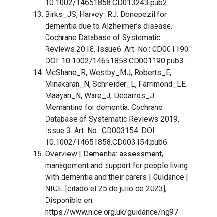
10.1002/14651858.CD013243.pub2.
Birks_JS, Harvey_RJ. Donepezil for
dementia due to Alzheimer’s disease.
Cochrane Database of Systematic
Reviews 2018, Issue6. Art. No.: CD001190.
DOI: 10.1002/14651858.CD001190.pub3.
McShane_R, Westby_MJ, Roberts_E,
Minakaran_N, Schneider_L, Farrimond_LE,
Maayan_N, Ware_J, Debarros_J.
Memantine for dementia. Cochrane
Database of Systematic Reviews 2019,
Issue 3. Art. No.: CD003154. DOI:
10.1002/14651858.CD003154.pub6.
Overview | Dementia: assessment,
management and support for people living
with dementia and their carers | Guidance |
NICE. [citado el 25 de julio de 2023];
Disponible en:
https://www.nice.org.uk/guidance/ng97