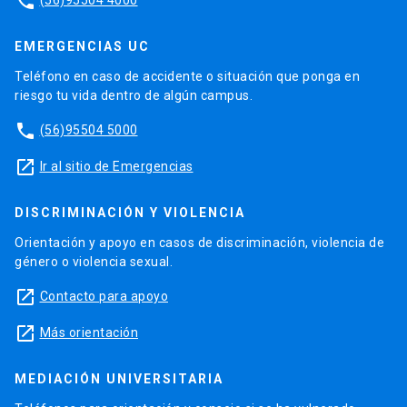
phone
(56)95504 4000
EMERGENCIAS UC
Teléfono en caso de accidente o situación que ponga en
riesgo tu vida dentro de algún campus.
phone
(56)95504 5000
launch
Ir al sitio de Emergencias
DISCRIMINACIÓN Y VIOLENCIA
Orientación y apoyo en casos de discriminación, violencia de
género o violencia sexual.
launch
Contacto para apoyo
launch
Más orientación
MEDIACIÓN UNIVERSITARIA