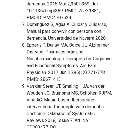
dementia. 2015 Mar 2;350:h369. doi:
10.1136/bmj.h369. PMID: 25731881;
PMCID: PMC4707529.
Dominguez S, Agua A. Cuidar y Cuidarse,
Manual para convivir con persona con
demencia. Universidad de Navarra 2020
Epperly T, Dunay MA, Boice JL. Alzheimer
Disease: Pharmacologic and
Nonpharmacologic Therapies for Cognitive
and Functional Symptoms. Am Fam
Physician. 2017 Jun 15;95(12):771-778.
PMID: 28671413.
Van der Steen JT, Smaling HJA, van der
Wouden JC, Bruinsma MS, Scholten RJPM,
Vink AC. Music-based therapeutic
interventions for people with dementia.
Cochrane Database of Systematic
Reviews 2018, Issue 7. Art. No.:
CD003477. DOI: