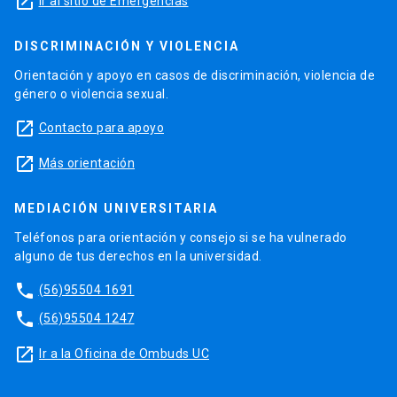
launch
Ir al sitio de Emergencias
DISCRIMINACIÓN Y VIOLENCIA
Orientación y apoyo en casos de discriminación, violencia de
género o violencia sexual.
launch
Contacto para apoyo
launch
Más orientación
MEDIACIÓN UNIVERSITARIA
Teléfonos para orientación y consejo si se ha vulnerado
alguno de tus derechos en la universidad.
phone
(56)95504 1691
phone
(56)95504 1247
launch
Ir a la Oficina de Ombuds UC