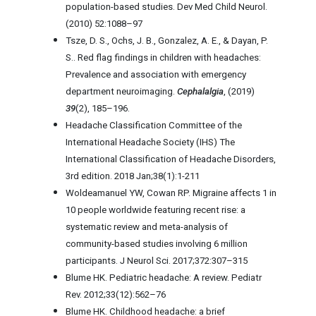
population-based studies. Dev Med Child Neurol.
(2010) 52:1088–97
Tsze, D. S., Ochs, J. B., Gonzalez, A. E., & Dayan, P.
S.. Red flag findings in children with headaches:
Prevalence and association with emergency
department neuroimaging.
Cephalalgia
, (2019)
39
(2), 185–196.
Headache Classification Committee of the
International Headache Society (IHS) The
International Classification of Headache Disorders,
3rd edition. 2018 Jan;38(1):1-211
Woldeamanuel YW, Cowan RP. Migraine affects 1 in
10 people worldwide featuring recent rise: a
systematic review and meta-analysis of
community-based studies involving 6 million
participants. J Neurol Sci. 2017;372:307–315
Blume HK. Pediatric headache: A review. Pediatr
Rev. 2012;33(12):562–76
Blume HK. Childhood headache: a brief