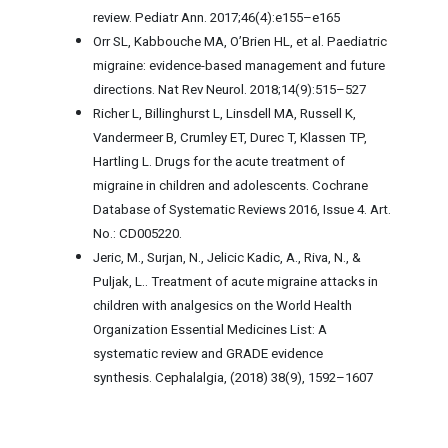
review. Pediatr Ann. 2017;46(4):e155–e165
Orr SL, Kabbouche MA, O’Brien HL, et al. Paediatric
migraine: evidence-based management and future
directions. Nat Rev Neurol. 2018;14(9):515–527
Richer L, Billinghurst L, Linsdell MA, Russell K,
Vandermeer B, Crumley ET, Durec T, Klassen TP,
Hartling L. Drugs for the acute treatment of
migraine in children and adolescents. Cochrane
Database of Systematic Reviews 2016, Issue 4. Art.
No.: CD005220.
Jeric, M., Surjan, N., Jelicic Kadic, A., Riva, N., &
Puljak, L.. Treatment of acute migraine attacks in
children with analgesics on the World Health
Organization Essential Medicines List: A
systematic review and GRADE evidence
synthesis. Cephalalgia, (2018) 38(9), 1592–1607