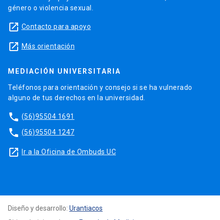
género o violencia sexual.
launch
Contacto para apoyo
launch
Más orientación
MEDIACIÓN UNIVERSITARIA
Teléfonos para orientación y consejo si se ha vulnerado
alguno de tus derechos en la universidad.
phone
(56)95504 1691
phone
(56)95504 1247
launch
Ir a la Oficina de Ombuds UC
Diseño y desarrollo:
Urantiacos