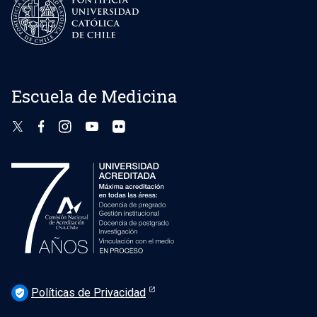
Escuela de Medicina
Políticas de Privacidad
verified_user