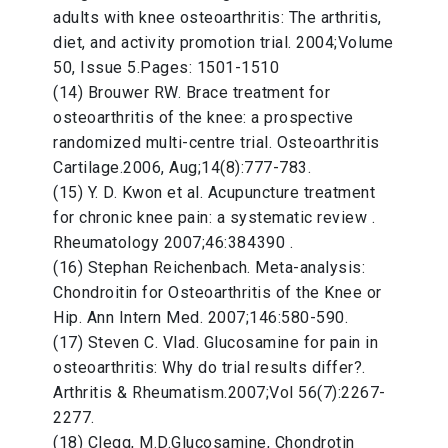
adults with knee osteoarthritis: The arthritis,
diet, and activity promotion trial. 2004;Volume
50, Issue 5.Pages: 1501-1510
(14) Brouwer RW. Brace treatment for
osteoarthritis of the knee: a prospective
randomized multi-centre trial. Osteoarthritis
Cartilage.2006, Aug;14(8):777-783.
(15) Y. D. Kwon et al. Acupuncture treatment
for chronic knee pain: a systematic review .
Rheumatology 2007;46:384390 .
(16) Stephan Reichenbach. Meta-analysis:
Chondroitin for Osteoarthritis of the Knee or
Hip. Ann Intern Med. 2007;146:580-590.
(17) Steven C. Vlad. Glucosamine for pain in
osteoarthritis: Why do trial results differ?.
Arthritis & Rheumatism.2007;Vol 56(7):2267-
2277.
(18) Clegg, M.D.Glucosamine, Chondrotin