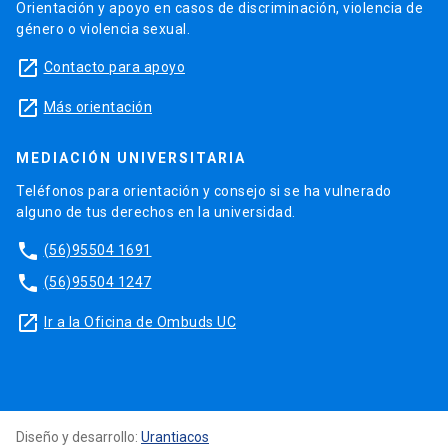
Orientación y apoyo en casos de discriminación, violencia de
género o violencia sexual.
launch
Contacto para apoyo
launch
Más orientación
MEDIACIÓN UNIVERSITARIA
Teléfonos para orientación y consejo si se ha vulnerado
alguno de tus derechos en la universidad.
phone
(56)95504 1691
phone
(56)95504 1247
launch
Ir a la Oficina de Ombuds UC
Diseño y desarrollo:
Urantiacos