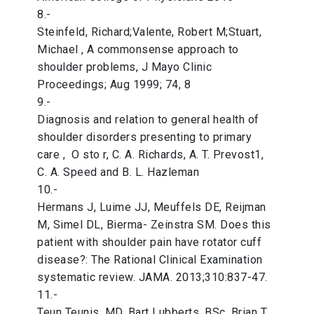
8.-
Steinfeld, Richard;Valente, Robert M;Stuart,
Michael , A commonsense approach to
shoulder problems, J Mayo Clinic
Proceedings; Aug 1999; 74, 8
9.-
Diagnosis and relation to general health of
shoulder disorders presenting to primary
care , O sto r, C. A. Richards, A. T. Prevost1,
C. A. Speed and B. L. Hazleman
10.-
Hermans J, Luime JJ, Meuffels DE, Reijman
M, Simel DL, Bierma- Zeinstra SM. Does this
patient with shoulder pain have rotator cuff
disease?: The Rational Clinical Examination
systematic review. JAMA. 2013;310:837-47.
11.-
Teun Teunis, MD, Bart Lubberts, BSc, Brian T.