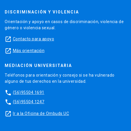
DISCRIMINACIÓN Y VIOLENCIA
Orientación y apoyo en casos de discriminación, violencia de
género o violencia sexual.
launch
Contacto para apoyo
launch
Más orientación
MEDIACIÓN UNIVERSITARIA
Teléfonos para orientación y consejo si se ha vulnerado
alguno de tus derechos en la universidad.
phone
(56)95504 1691
phone
(56)95504 1247
launch
Ir a la Oficina de Ombuds UC