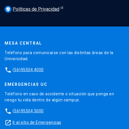
Políticas de Privacidad
verified_user
MESA CENTRAL
Teléfono para comunicarse con las distintas áreas de la
Universidad.
phone
(56)95504 4000
EMERGENCIAS UC
Teléfono en caso de accidente o situación que ponga en
riesgo tu vida dentro de algún campus.
phone
(56)95504 5000
launch
Ir al sitio de Emergencias