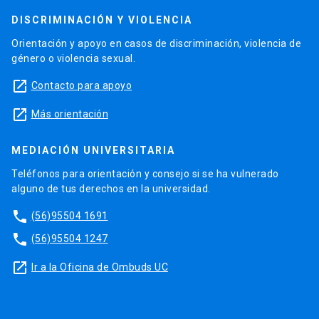
DISCRIMINACIÓN Y VIOLENCIA
Orientación y apoyo en casos de discriminación, violencia de
género o violencia sexual.
launch
Contacto para apoyo
launch
Más orientación
MEDIACIÓN UNIVERSITARIA
Teléfonos para orientación y consejo si se ha vulnerado
alguno de tus derechos en la universidad.
phone
(56)95504 1691
phone
(56)95504 1247
launch
Ir a la Oficina de Ombuds UC