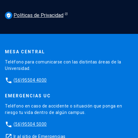
Políticas de Privacidad
verified_user
MESA CENTRAL
Teléfono para comunicarse con las distintas áreas de la
Universidad.
phone
(56)95504 4000
EMERGENCIAS UC
Teléfono en caso de accidente o situación que ponga en
riesgo tu vida dentro de algún campus.
phone
(56)95504 5000
launch
Ir al sitio de Emergencias