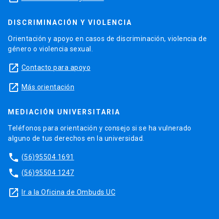
DISCRIMINACIÓN Y VIOLENCIA
Orientación y apoyo en casos de discriminación, violencia de
género o violencia sexual.
launch
Contacto para apoyo
launch
Más orientación
MEDIACIÓN UNIVERSITARIA
Teléfonos para orientación y consejo si se ha vulnerado
alguno de tus derechos en la universidad.
phone
(56)95504 1691
phone
(56)95504 1247
launch
Ir a la Oficina de Ombuds UC