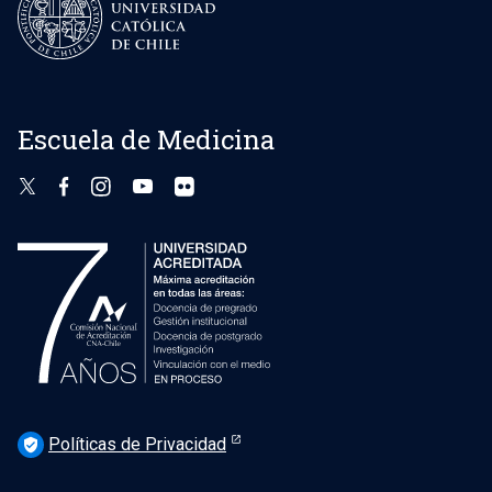
Escuela de Medicina
Políticas de Privacidad
verified_user