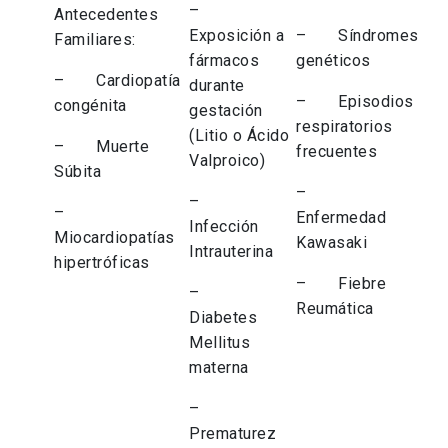
–
Antecedentes
Exposición a
– Síndromes
Familiares:
fármacos
genéticos
– Cardiopatía
durante
– Episodios
congénita
gestación
respiratorios
(Litio o Ácido
– Muerte
frecuentes
Valproico)
Súbita
–
–
–
Enfermedad
Infección
Miocardiopatías
Kawasaki
Intrauterina
hipertróficas
– Fiebre
–
Reumática
Diabetes
Mellitus
materna
–
Prematurez