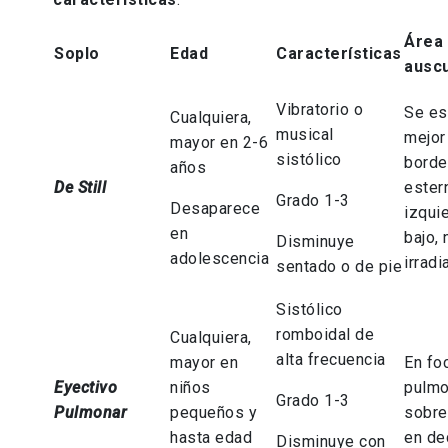
Área
Soplo
Edad
Características
auscu
Vibratorio o
Se es
Cualquiera,
musical
mejor
mayor en 2-6
sistólico
borde
años
De Still
ester
Grado 1-3
Desaparece
izqui
en
bajo, 
Disminuye
adolescencia
irradi
sentado o de pie
Sistólico
romboidal de
Cualquiera,
alta frecuencia
mayor en
En fo
Eyectivo
niños
pulmo
Grado 1-3
Pulmonar
pequeños y
sobre
hasta edad
en de
Disminuye con