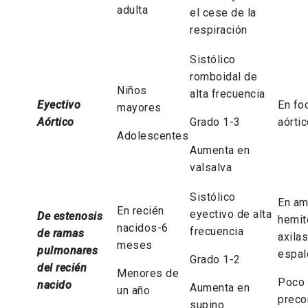
adulta
el cese de la
respiración
Sistólico
romboidal de
Niños
alta frecuencia
Eyectivo
En fo
mayores
Aórtico
Grado 1-3
aórti
Adolescentes
Aumenta en
valsalva
Sistólico
En a
En recién
eyectivo de alta
De estenosis
hemit
nacidos-6
frecuencia
de ramas
axilas
meses
pulmonares
espal
Grado 1-2
del recién
Menores de
Poco 
nacido
Aumenta en
un año
preco
supino