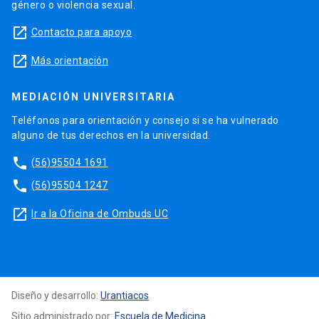
género o violencia sexual.
launch
Contacto para apoyo
launch
Más orientación
MEDIACIÓN UNIVERSITARIA
Teléfonos para orientación y consejo si se ha vulnerado
alguno de tus derechos en la universidad.
phone
(56)95504 1691
phone
(56)95504 1247
launch
Ir a la Oficina de Ombuds UC
Diseño y desarrollo:
Urantiacos
Sitio administrado por:
Escuela de Medicina