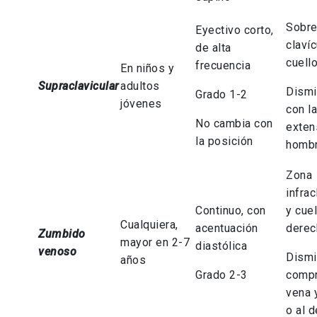
Sobre
Eyectivo corto,
clavíc
de alta
cuell
frecuencia
En niños y
Supraclavicular
adultos
Dismi
Grado 1-2
jóvenes
con l
No cambia con
exten
la posición
homb
Zona
infrac
Continuo, con
y cuel
Cualquiera,
acentuación
derec
Zumbido
mayor en 2-7
diastólica
venoso
Dismi
años
Grado 2-3
compr
vena 
o al 