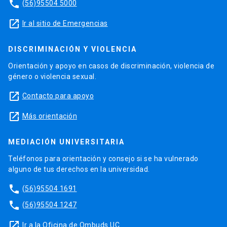
phone
(56)95504 5000
launch
Ir al sitio de Emergencias
DISCRIMINACIÓN Y VIOLENCIA
Orientación y apoyo en casos de discriminación, violencia de
género o violencia sexual.
launch
Contacto para apoyo
launch
Más orientación
MEDIACIÓN UNIVERSITARIA
Teléfonos para orientación y consejo si se ha vulnerado
alguno de tus derechos en la universidad.
phone
(56)95504 1691
phone
(56)95504 1247
launch
Ir a la Oficina de Ombuds UC