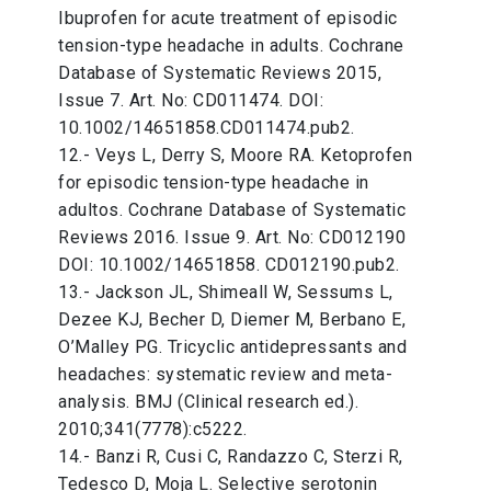
Ibuprofen for acute treatment of episodic
tension-type headache in adults. Cochrane
Database of Systematic Reviews 2015,
Issue 7. Art. No: CD011474. DOI:
10.1002/14651858.CD011474.pub2.
12.- Veys L, Derry S, Moore RA. Ketoprofen
for episodic tension-type headache in
adultos. Cochrane Database of Systematic
Reviews 2016. Issue 9. Art. No: CD012190
DOI: 10.1002/14651858. CD012190.pub2.
13.- Jackson JL, Shimeall W, Sessums L,
Dezee KJ, Becher D, Diemer M, Berbano E,
O’Malley PG. Tricyclic antidepressants and
headaches: systematic review and meta-
analysis. BMJ (Clinical research ed.).
2010;341(7778):c5222.
14.- Banzi R, Cusi C, Randazzo C, Sterzi R,
Tedesco D, Moja L. Selective serotonin