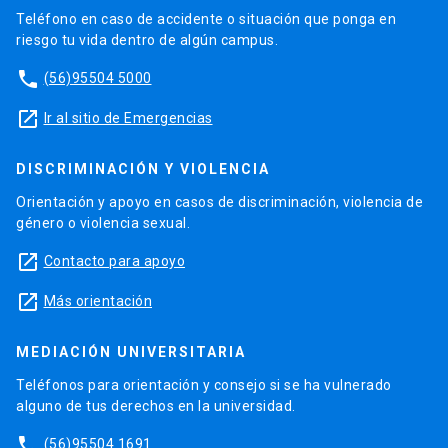
Teléfono en caso de accidente o situación que ponga en
riesgo tu vida dentro de algún campus.
phone
(56)95504 5000
launch
Ir al sitio de Emergencias
DISCRIMINACIÓN Y VIOLENCIA
Orientación y apoyo en casos de discriminación, violencia de
género o violencia sexual.
launch
Contacto para apoyo
launch
Más orientación
MEDIACIÓN UNIVERSITARIA
Teléfonos para orientación y consejo si se ha vulnerado
alguno de tus derechos en la universidad.
phone
(56)95504 1691