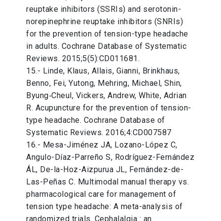
reuptake inhibitors (SSRIs) and serotonin-
norepinephrine reuptake inhibitors (SNRIs)
for the prevention of tension-type headache
in adults. Cochrane Database of Systematic
Reviews. 2015;5(5):CD011681.
15.- Linde, Klaus, Allais, Gianni, Brinkhaus,
Benno, Fei, Yutong, Mehring, Michael, Shin,
Byung‐Cheul, Vickers, Andrew, White, Adrian
R. Acupuncture for the prevention of tension-
type headache. Cochrane Database of
Systematic Reviews. 2016;4:CD007587
16.- Mesa-Jiménez JA, Lozano-López C,
Angulo-Díaz-Parreño S, Rodríguez-Fernández
ÁL, De-la-Hoz-Aizpurua JL, Fernández-de-
Las-Peñas C. Multimodal manual therapy vs.
pharmacological care for management of
tension type headache: A meta-analysis of
randomized trials. Cephalalgia : an