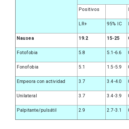
Positivos
LR+
95% IC
Nausea
19.2
15-25
Fotofobia
5.8
5.1-6.6
Fonofobia
5.1
1.5-5.9
Empeora con actividad
3.7
3.4-4.0
Unilateral
3.7
3.4-3.9
Palpitante/pulsátil
2.9
2.7-3.1