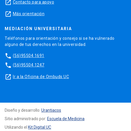
launch
Contacto para apoyo
launch
Más orientación
MEDIACIÓN UNIVERSITARIA
Teléfonos para orientación y consejo si se ha vulnerado
alguno de tus derechos en la universidad.
phone
(56)95504 1691
phone
(56)95504 1247
launch
Ir a la Oficina de Ombuds UC
Diseño y desarrollo:
Urantiacos
Sitio administrado por:
Escuela de Medicina
Utilizando el
Kit Digital UC