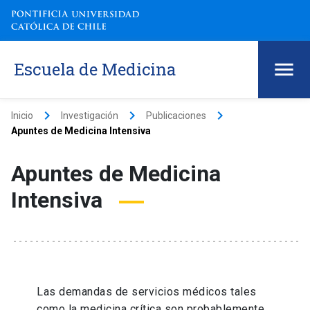
Escuela de Medicina
keyboard_arrow_right
keyboard_arrow_right
keyboard_arrow_right
Inicio
Investigación
Publicaciones
Apuntes de Medicina Intensiva
Apuntes de Medicina
Intensiva
Las demandas de servicios médicos tales
como la medicina crítica son probablemente