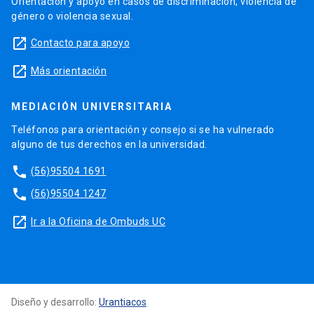
Orientación y apoyo en casos de discriminación, violencia de
género o violencia sexual.
launch
Contacto para apoyo
launch
Más orientación
MEDIACIÓN UNIVERSITARIA
Teléfonos para orientación y consejo si se ha vulnerado
alguno de tus derechos en la universidad.
phone
(56)95504 1691
phone
(56)95504 1247
launch
Ir a la Oficina de Ombuds UC
Diseño y desarrollo:
Urantiacos